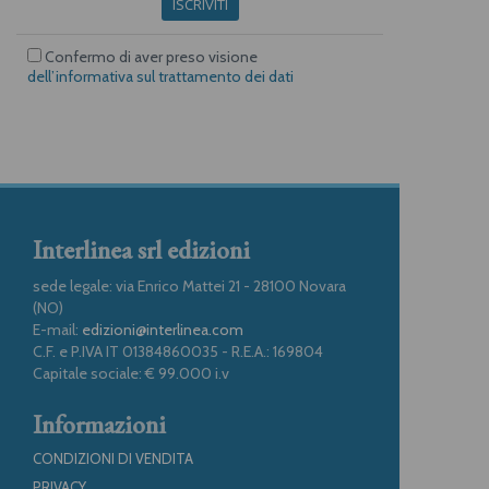
ISCRIVITI
Confermo di aver preso visione
dell’informativa sul trattamento dei dati
Interlinea srl edizioni
sede legale: via Enrico Mattei 21 - 28100 Novara
(NO)
E-mail:
edizioni@interlinea.com
C.F. e P.IVA IT 01384860035 - R.E.A.: 169804
Capitale sociale: € 99.000 i.v
Informazioni
CONDIZIONI DI VENDITA
PRIVACY