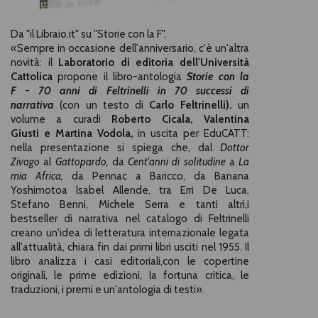
Da "il Libraio.it" su "Storie con la F".
«
Sempre in occasione dell'anniversario, c'è un'altra
novità: il
Laboratorio di editoria dell'Università
Cattolica
propone il libro-antologia
Storie con la
F
-
70 anni di Feltrinelli in 70 successi di
narrativa
(con un testo di
Carlo
Feltrinelli).
un
volume a curadi
Roberto Cicala,
Valentina
Giusti
e
Martina
Vodola,
in uscita per EduCATT:
nella presentazione si spiega che, dal
Dottor
Zivago
al
Gattopardo,
da
Cent'anni di solitudine
a
La
mia Africa,
da Pennac a Baricco, da Banana
Yoshimotoa lsabel Allende, tra Erri De Luca,
Stefano Benni, Michele Serra e tanti altri,i
bestseller di narrativa nel catalogo di Feltrinelli
creano un'idea di letteratura internazionale legata
all'attualità, chiara fin dai primi libri usciti nel 1955. Il
libro analizza i casi editoriali,con le copertine
originali, le prime edizioni, la fortuna critica, le
traduzioni, i premi e un'antologia di testi
»
.