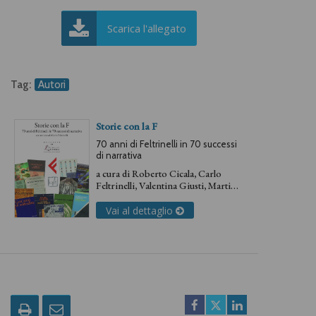
Scarica l'allegato
Tag:
Autori
Storie con la F
70 anni di Feltrinelli in 70 successi
di narrativa
a cura di
Roberto Cicala
,
Carlo
Feltrinelli
,
Valentina Giusti
,
Martina
Vodola
Vai al dettaglio