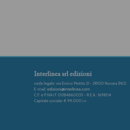
Interlinea srl edizioni
sede legale: via Enrico Mattei 21 - 28100 Novara (NO)
E-mail:
edizioni@interlinea.com
C.F. e P.IVA IT 01384860035 - R.E.A.: 169804
Capitale sociale: € 99.000 i.v