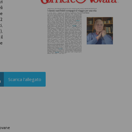
ri
li
 e
22
i,
),
il
ie
Scarica l'allegato
iovane