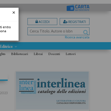
ACCEDI
REGISTRATI
uti entro
Buona
Ricerca avanzata
Editrice
ghts
Bibliotecari
Librai
Docenti
Lettori
1.2023