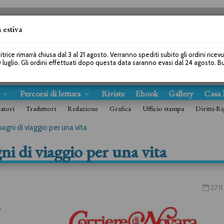
 estiva
SEGUICI SU
itrice rimarrà chiusa dal 3 al 21 agosto. Verranno spediti subito gli ordini ricev
 luglio. Gli ordini effettuati dopo questa data saranno evasi dal 24 agosto. 
s
Percorsi di lettura
Riviste
Ebook
Gallery
Casa 
ratori
Traduttori
Redazione
Grafica
Ufficio stampa
Diritti-Ri
pagni di viaggio per una vita
gni di viaggio per una vita
27.1
a