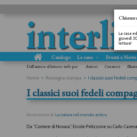
Chiusura
La casa ed
giovedì 30
lettura!
Catalogo
Le rane
Eventi e New
Dall'autore al lettore: info per
Autori
Curatori
Illust
Home
Rassegna stampa
I classici suoi fedeli com
I classici suoi fedeli compa
Recensione di:
La natura nel mondo antico
Da "Corriere di Novara", Ercole Pelizzone su Carlo Caren