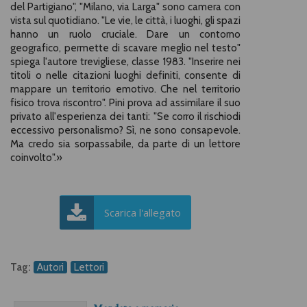
del Partigiano", "Milano, via Larga" sono camera con
vista sul quotidiano. "Le vie, le città, i luoghi, gli spazi
hanno un ruolo cruciale. Dare un contorno
geografico, permette di scavare meglio nel testo"
spiega l'autore trevigliese, classe 1983. "Inserire nei
titoli o nelle citazioni luoghi definiti, consente di
mappare un territorio emotivo. Che nel territorio
fisico trova riscontro". Pini prova ad assimilare il suo
privato all'esperienza dei tanti: "Se corro il rischiodi
eccessivo personalismo? Sì, ne sono consapevole.
Ma credo sia sorpassabile, da parte di un lettore
coinvolto".
»
Scarica l'allegato
Tag:
Autori
Lettori