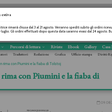
 estiva
SEGUICI SU
itrice rimarrà chiusa dal 3 al 21 agosto. Verranno spediti subito gli ordini ricev
 luglio. Gli ordini effettuati dopo questa data saranno evasi dal 24 agosto. 
s
Percorsi di lettura
Riviste
Ebook
Gallery
Casa 
ratori
Traduttori
Redazione
Grafica
Ufficio stampa
Diritti-Ri
n rima con Piumini e la fiaba di Tolstoj
 rima con Piumini e la fiaba di
09.08.