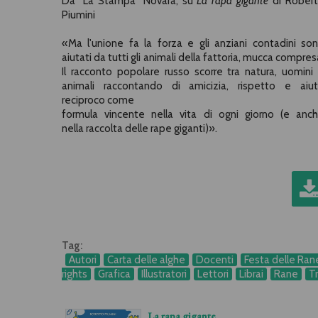
Da "La Stampa" Novara, su
La rapa gigante
di Rober
Piumini
«Ma l'unione fa la forza e gli anziani contadini so
aiutati da tutti gli animali della fattoria, mucca compres
Il racconto popolare russo scorre tra natura, uomini
animali raccontando di amicizia, rispetto e aiu
reciproco come
formula vincente nella vita di ogni giorno (e anc
nella raccolta delle rape giganti)».
Tag:
Autori
Carta delle alghe
Docenti
Festa delle Ran
rights
Grafica
Illustratori
Lettori
Librai
Rane
T
La rapa gigante