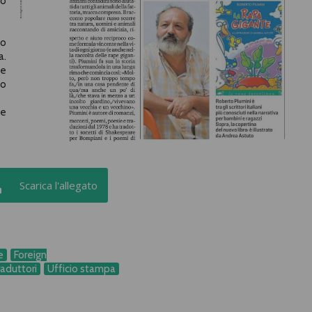
to
no
a.
 e
to
he
Scarica l'allegato
e
Foreign
raduttori
Ufficio stampa