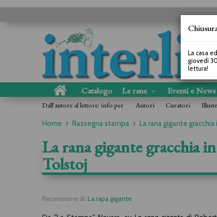
Chiusura
La casa ed
giovedì 30
lettura!
Catalogo
Le rane
Eventi e New
Dall'autore al lettore: info per
Autori
Curatori
Illust
Home
Rassegna stampa
La rana gigante gracchia i
La rana gigante gracchia in
Tolstoj
Recensione di:
La rapa gigante