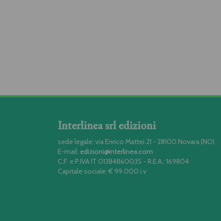
Interlinea srl edizioni
sede legale: via Enrico Mattei 21 - 28100 Novara (NO)
E-mail:
edizioni@interlinea.com
C.F. e P.IVA IT 01384860035 - R.E.A.: 169804
Capitale sociale: € 99.000 i.v