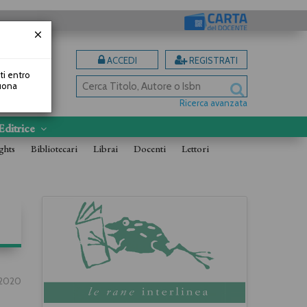
ACCEDI
REGISTRATI
uti entro
Buona
Ricerca avanzata
Editrice
ghts
Bibliotecari
Librai
Docenti
Lettori
2020