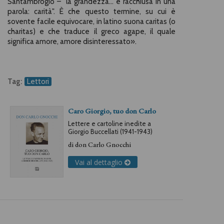
Santambrogio – "la grandezza... è racchiusa in una
parola: carità". È che questo termine, su cui è
sovente facile equivocare, in latino suona caritas (o
charitas) e che traduce il greco agape, il quale
significa amore, amore disinteressato».
Tag:
Lettori
Caro Giorgio, tuo don Carlo
Lettere e cartoline inedite a
Giorgio Buccellati (1941-1943)
di
don Carlo Gnocchi
Vai al dettaglio