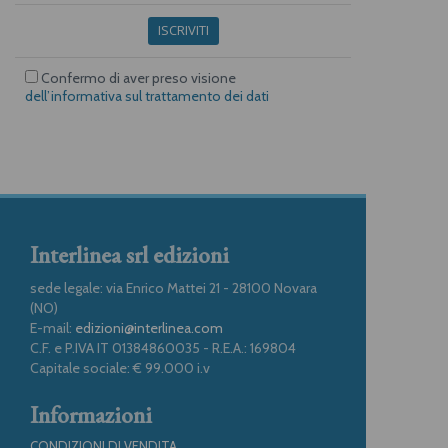
ISCRIVITI
Confermo di aver preso visione
dell’informativa sul trattamento dei dati
Interlinea srl edizioni
sede legale: via Enrico Mattei 21 - 28100 Novara
(NO)
E-mail:
edizioni@interlinea.com
C.F. e P.IVA IT 01384860035 - R.E.A.: 169804
Capitale sociale: € 99.000 i.v
Informazioni
CONDIZIONI DI VENDITA