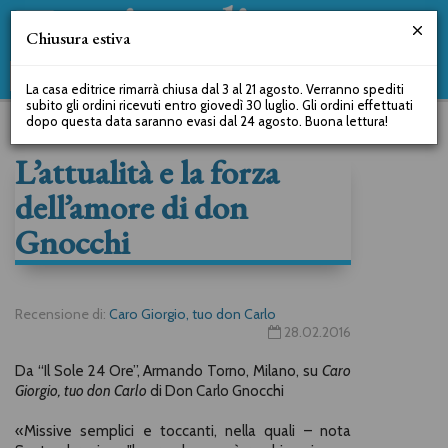
Chiusura estiva
La casa editrice rimarrà chiusa dal 3 al 21 agosto. Verranno spediti
subito gli ordini ricevuti entro giovedì 30 luglio. Gli ordini effettuati
dopo questa data saranno evasi dal 24 agosto. Buona lettura!
L’attualità e la forza
dell’amore di don
Gnocchi
Recensione di:
Caro Giorgio, tuo don Carlo
28.02.2016
Da “Il Sole 24 Ore”, Armando Torno, Milano, su
Caro
Giorgio, tuo don Carlo
di Don Carlo Gnocchi
«Missive semplici e toccanti, nella quali – nota