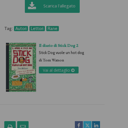
Scarica l'allegato
Tag:
Autori
Lettori
Rane
Il diario di Stick Dog 2
Stick Dog vuole un hot dog
di
Tom Watson
Vai al dettaglio