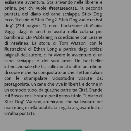
esilarante avventura. Sta arrivando nelle librerie e
online, per chi vuole #restareacasa, la seconda
puntata del diario del cane schiappa Stick Dog:
ecco "Il diario di Stick Dog 2. Stick Dog vuole un hot
dog" (224 pagine, 12 euro, traduzione di Marina
Vaggi, dagli 8 anni) in uscita nella collana per
bambini di CEF Publishing in coedizione con Le rane
di Interlinea. La storia di Tom Watson, con le
illustrazioni di Ethan Long a partire dagli schizzi
originali dell'autore, ci fa vivere le avventure di un
cane schiappa e dei suoi amici. Un bestseller
internazionale che ha collezionato oltre un milione
di copie e che ha conquistato anche i lettori italiani
con le strampalate vicissitudini vissute dal
protagonista, un cane che vive in libertà e dorme in
un comodo tubo, da qualche parte tra Città Grande
e il Bosco: così è stato per il primo titolo, "Il diario di
Stick Dog". Watson, americano, che ha lavorato nel
marketing e nella pubblicità, regala ai giovani lettori
un'altra puntata.