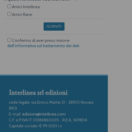
Amici Interlinea
Amici Rane
ISCRIVITI
Confermo di aver preso visione
dell’informativa sul trattamento dei dati
Interlinea srl edizioni
sede legale: via Enrico Mattei 21 - 28100 Novara
(NO)
E-mail:
edizioni@interlinea.com
C.F. e P.IVA IT 01384860035 - R.E.A.: 169804
Capitale sociale: € 99.000 i.v