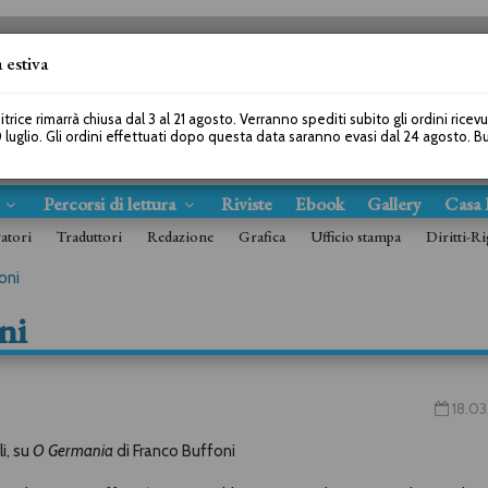
 estiva
SEGUICI SU
itrice rimarrà chiusa dal 3 al 21 agosto. Verranno spediti subito gli ordini ricev
 luglio. Gli ordini effettuati dopo questa data saranno evasi dal 24 agosto. 
s
Percorsi di lettura
Riviste
Ebook
Gallery
Casa 
ratori
Traduttori
Redazione
Grafica
Ufficio stampa
Diritti-Ri
oni
ni
18.03
i, su
O Germania
di Franco Buffoni