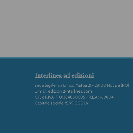
Interlinea srl edizioni
sede legale: via Enrico Mattei 21 - 28100 Novara (NO)
E-mail:
edizioni@interlinea.com
C.F. e P.IVA IT 01384860035 - R.E.A.: 169804
Capitale sociale: € 99.000 i.v