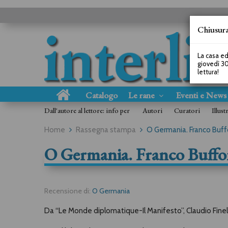
Chiusura
La casa ed
giovedì 30
lettura!
Catalogo
Le rane
Eventi e New
Dall'autore al lettore: info per
Autori
Curatori
Illust
Home
Rassegna stampa
O Germania. Franco Buff
O Germania. Franco Buffo
Recensione di:
O Germania
Da “Le Monde diplomatique-Il Manifesto”, Claudio Finell