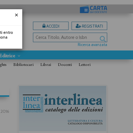
ACCEDI
REGISTRATI
uti entro
Buona
Ricerca avanzata
Editrice
ghts
Bibliotecari
Librai
Docenti
Lettori
.2016