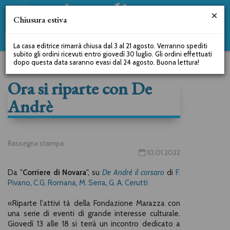
Chiusura estiva
La casa editrice rimarrà chiusa dal 3 al 21 agosto. Verranno spediti
subito gli ordini ricevuti entro giovedì 30 luglio. Gli ordini effettuati
dopo questa data saranno evasi dal 24 agosto. Buona lettura!
Ora si riparte con De
Andrè
Rassegna stampa
10.01.2022
Da "
Corriere di Novara
", su
De André il corsaro
di
F.
Pivano
,
C.G. Romana
,
M. Serra
,
G. A. Cerutti
«Riparte l'attivi tà della Fondazione Marazza con
una serie di eventi di grande interesse culturale.
Giovedì 13 alle 18 si terrà un incontro dedicato a