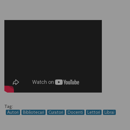
Tag:
Autori
Bibliotecari
Curatori
Docenti
Lettori
Librai