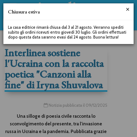
Chiusura estiva
La casa editrice rimarrà chiusa dal 3 al 21 agosto. Verranno spediti
subito gli ordini ricevuti entro giovedì 30 luglio. Gli ordini effettuati
dopo questa data saranno evasi dal 24 agosto. Buona lettura!
Interlinea sostiene
l'Ucraina con la raccolta
poetica "Canzoni alla
fine" di Iryna Shuvalova
Notizia pubblicata il 09/12/2025
Una silloge di poesia civile racconta lo
sconvolgimento del presente, tra l'
invasione
russa in Ucraina e la pandemia.
Pubblicata grazie