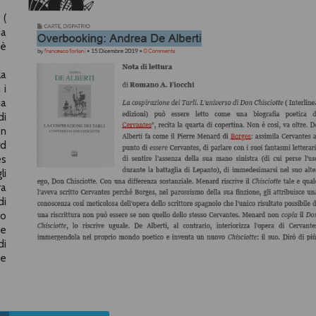
 (
ia
 è
la
 i
ua
di
on
rd
es
li
ra
di
so
ve
di
 e