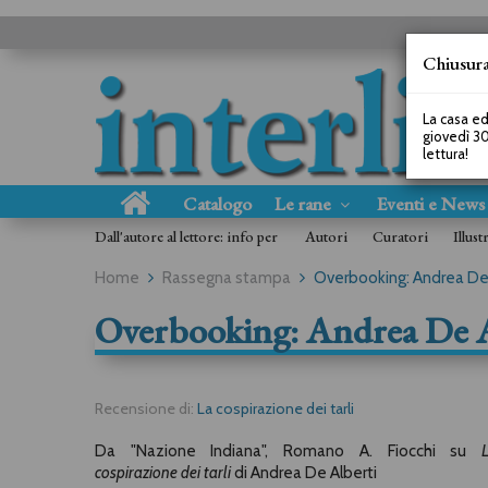
Chiusura
La casa ed
giovedì 30
lettura!
Catalogo
Le rane
Eventi e New
Dall'autore al lettore: info per
Autori
Curatori
Illust
Home
Rassegna stampa
Overbooking: Andrea De 
Overbooking: Andrea De A
Recensione di:
La cospirazione dei tarli
Da "Nazione Indiana", Romano A. Fiocchi su
cospirazione dei tarli
di Andrea De Alberti