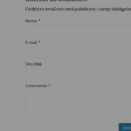
L'indirizzo email non verrà pubblicato. I campi obbligat
Nome
*
E-mail
*
Sito Web
Commento
*
INV