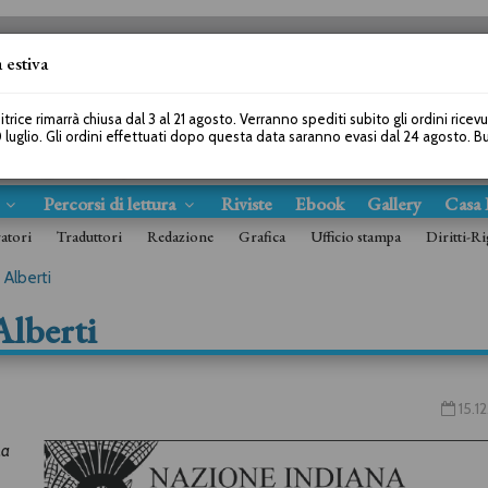
 estiva
SEGUICI SU
itrice rimarrà chiusa dal 3 al 21 agosto. Verranno spediti subito gli ordini ricev
 luglio. Gli ordini effettuati dopo questa data saranno evasi dal 24 agosto. 
s
Percorsi di lettura
Riviste
Ebook
Gallery
Casa 
ratori
Traduttori
Redazione
Grafica
Ufficio stampa
Diritti-Ri
Alberti
lberti
15.1
La