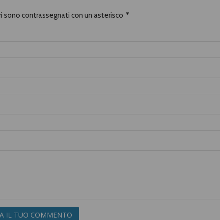
ori sono contrassegnati con un asterisco
*
IA IL TUO COMMENTO