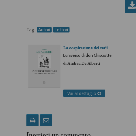
Tag:
Autori
Lettori
La cospirazione dei tarli
L’universo di don Chisciotte
di
Andrea De Alberti
Vai al dettaglio
Inserisci un commento