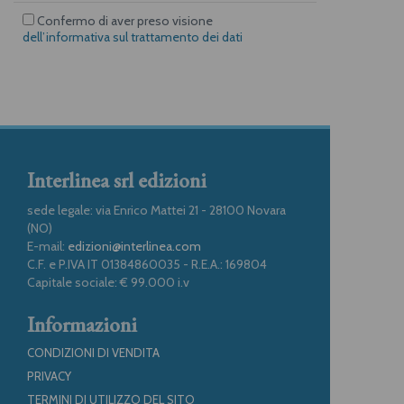
Confermo di aver preso visione
dell’informativa sul trattamento dei dati
Interlinea srl edizioni
sede legale: via Enrico Mattei 21 - 28100 Novara
(NO)
E-mail:
edizioni@interlinea.com
C.F. e P.IVA IT 01384860035 - R.E.A.: 169804
Capitale sociale: € 99.000 i.v
Informazioni
CONDIZIONI DI VENDITA
PRIVACY
TERMINI DI UTILIZZO DEL SITO