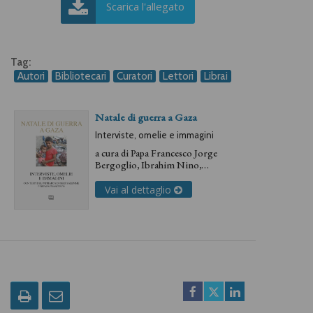
Scarica l'allegato
Tag:
Autori
Bibliotecari
Curatori
Lettori
Librai
Natale di guerra a Gaza
Interviste, omelie e immagini
a cura di
Papa Francesco Jorge
Bergoglio
,
Ibrahim Nino
,
Pierbattista Pizzaballa
,
Valerio Rossi
Vai al dettaglio