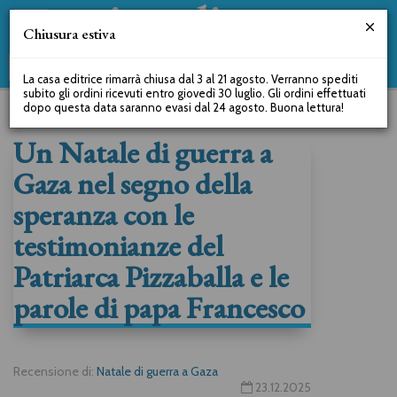
Chiusura estiva
La casa editrice rimarrà chiusa dal 3 al 21 agosto. Verranno spediti
subito gli ordini ricevuti entro giovedì 30 luglio. Gli ordini effettuati
dopo questa data saranno evasi dal 24 agosto. Buona lettura!
Un Natale di guerra a
Gaza nel segno della
speranza con le
testimonianze del
Patriarca Pizzaballa e le
parole di papa Francesco
Recensione di:
Natale di guerra a Gaza
23.12.2025