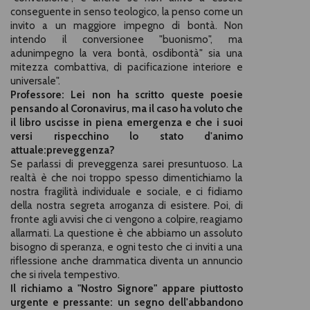
conseguente in senso teologico, la penso come un
invito a un maggiore impegno di bontà. Non
intendo il conversionee "buonismo", ma
adunimpegno la vera bontà, osdibontà" sia una
mitezza combattiva, di pacificazione interiore e
universale".
Professore: Lei non ha scritto queste poesie
pensando al Coronavirus, ma il caso ha voluto che
il libro uscisse in piena emergenza e che i suoi
versi rispecchino lo stato d'animo
attuale:preveggenza?
Se parlassi di preveggenza sarei presuntuoso. La
realtà è che noi troppo spesso dimentichiamo la
nostra fragilità individuale e sociale, e ci fidiamo
della nostra segreta arroganza di esistere. Poi, di
fronte agli avvisi che ci vengono a colpire, reagiamo
allarmati. La questione è che abbiamo un assoluto
bisogno di speranza, e ogni testo che ci inviti a una
riflessione anche drammatica diventa un annuncio
che si rivela tempestivo.
Il richiamo a "Nostro Signore" appare piuttosto
urgente e pressante: un segno dell'abbandono