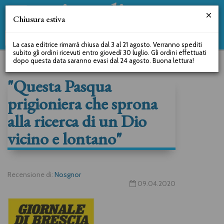
Chiusura estiva
La casa editrice rimarrà chiusa dal 3 al 21 agosto. Verranno spediti
subito gli ordini ricevuti entro giovedì 30 luglio. Gli ordini effettuati
dopo questa data saranno evasi dal 24 agosto. Buona lettura!
"Questa Pasqua
prigioniera che sprona
alla ricerca di un Dio
vicino e lontano"
Recensione di:
Nosgnor
09.04.2020