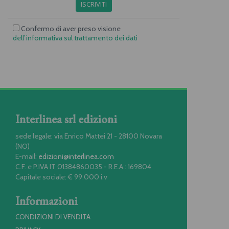
ISCRIVITI
Confermo di aver preso visione
dell’informativa sul trattamento dei dati
Interlinea srl edizioni
sede legale: via Enrico Mattei 21 - 28100 Novara
(NO)
E-mail:
edizioni@interlinea.com
C.F. e P.IVA IT 01384860035 - R.E.A.: 169804
Capitale sociale: € 99.000 i.v
Informazioni
CONDIZIONI DI VENDITA