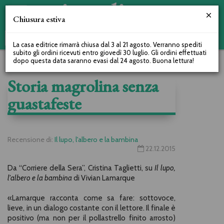
Chiusura estiva
La casa editrice rimarrà chiusa dal 3 al 21 agosto. Verranno spediti
subito gli ordini ricevuti entro giovedì 30 luglio. Gli ordini effettuati
dopo questa data saranno evasi dal 24 agosto. Buona lettura!
Storia magrolina senza
guastafeste
Recensione di:
Il lupo, l'albero e la bambina
22.12.2015
Da “Corriere della Sera”, Cristina Taglietti, su
Il lupo,
l'albero e la bambina
di Vivian Lamarque
«Lamarque racconta come sa fare: sottovoce,
lieve, in un dialogo costante con il lettore. Il finale è
positivo (ma non per il pollastrello finito arrosto)