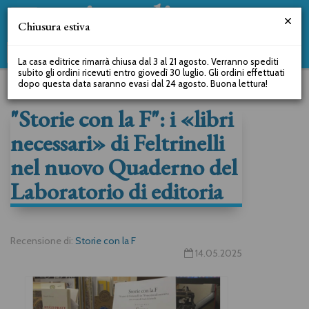
Chiusura estiva
La casa editrice rimarrà chiusa dal 3 al 21 agosto. Verranno spediti
subito gli ordini ricevuti entro giovedì 30 luglio. Gli ordini effettuati
dopo questa data saranno evasi dal 24 agosto. Buona lettura!
"Storie con la F": i «libri
necessari» di Feltrinelli
nel nuovo Quaderno del
Laboratorio di editoria
Recensione di:
Storie con la F
14.05.2025