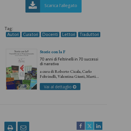
Scarica l'allegato
Tag:
Autori
Curatori
Docenti
Lettori
Traduttori
Storie con la F
70 anni di Feltrinelli in 70 successi
di narrativa
a cura di
Roberto Cicala
,
Carlo
Feltrinelli
,
Valentina Giusti
,
Martina
Vodola
Vai al dettaglio