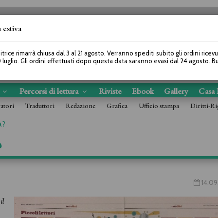
 estiva
SEGUICI SU
itrice rimarrà chiusa dal 3 al 21 agosto. Verranno spediti subito gli ordini ricev
 luglio. Gli ordini effettuati dopo questa data saranno evasi dal 24 agosto. 
s
Percorsi di lettura
Riviste
Ebook
Gallery
Casa 
ratori
Traduttori
Redazione
Grafica
Ufficio stampa
Diritti-Ri
a?
?
14.09
il