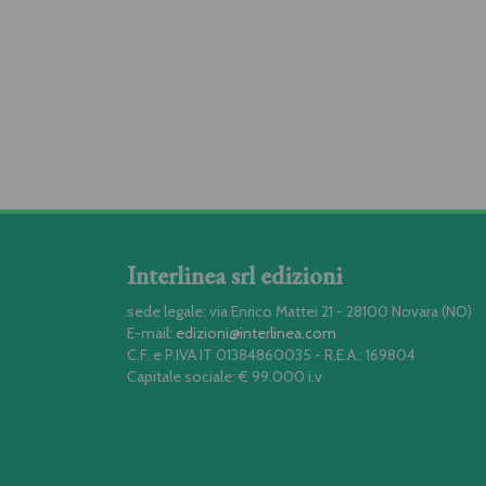
Interlinea srl edizioni
sede legale: via Enrico Mattei 21 - 28100 Novara (NO)
E-mail:
edizioni@interlinea.com
C.F. e P.IVA IT 01384860035 - R.E.A.: 169804
Capitale sociale: € 99.000 i.v