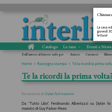
Chiusura
La casa ed
giovedì 30
lettura!
Catalogo
Le rane
Eventi e New
Dall'autore al lettore: info per
Autori
Curatori
Illust
Home
Rassegna stampa
Te la ricordi la prima volt
Te la ricordi la prima volta
Recensione di:
Dylan fa il maestro
Da "Tutto Libri", Ferdinando Albertazzi su
Dylan fa 
maestro
di Guy Parker-Rees