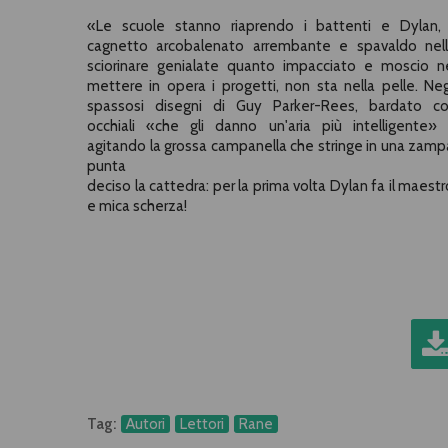
«Le scuole stanno riaprendo i battenti e Dylan, 
cagnetto arcobalenato arrembante e spavaldo nel
sciorinare genialate quanto impacciato e moscio n
mettere in opera i progetti, non sta nella pelle. Neg
spassosi disegni di Guy Parker-Rees, bardato c
occhiali «che gli danno un'aria più intelligente»
agitando la grossa campanella che stringe in una zamp
punta
deciso la cattedra: per la prima volta Dylan fa il maestr
e mica scherza!
Tag:
Autori
Lettori
Rane