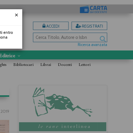
ACCEDI
REGISTRATI
uti entro
Buona
Ricerca avanzata
Editrice
ghts
Bibliotecari
Librai
Docenti
Lettori
.2019