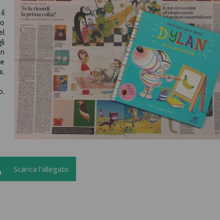
il
lo
el
li
on
 e
a,
o,
Scarica l'allegato