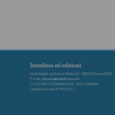
Interlinea srl edizioni
sede legale: via Enrico Mattei 21 - 28100 Novara (NO)
E-mail:
edizioni@interlinea.com
C.F. e P.IVA IT 01384860035 - R.E.A.: 169804
Capitale sociale: € 99.000 i.v