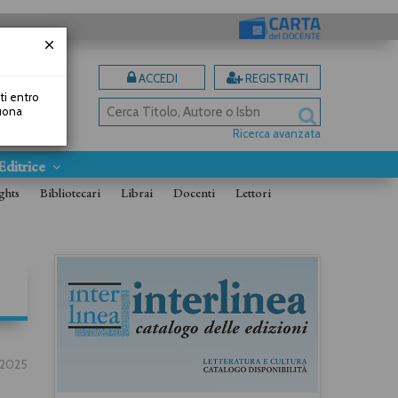
ACCEDI
REGISTRATI
uti entro
Buona
Ricerca avanzata
Editrice
ghts
Bibliotecari
Librai
Docenti
Lettori
.2025