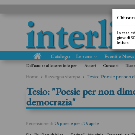
Chiusura
La casa ed
giovedì 30
lettura!
Catalogo
Le rane
Eventi e New
Dall'autore al lettore: info per
Autori
Curatori
Illust
Home
Rassegna stampa
Tesio: "Poesie per non d
Tesio: "Poesie per non dime
democrazia"
Recensione di:
25 poesie per il 25 aprile