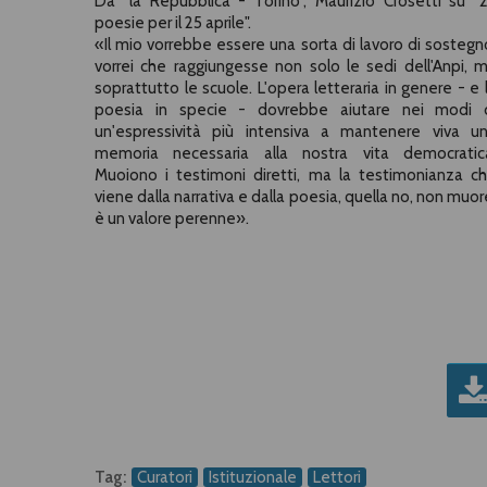
Da "la Repubblica - Torino", Maurizio Crosetti su "
poesie per il 25 aprile".
«Il mio vorrebbe essere una sorta di lavoro di sostegn
vorrei che raggiungesse non solo le sedi dell'Anpi, 
soprattutto le scuole. L'opera letteraria in genere - e 
poesia in specie - dovrebbe aiutare nei modi 
un'espressività più intensiva a mantenere viva u
memoria necessaria alla nostra vita democratic
Muoiono i testimoni diretti, ma la testimonianza c
viene dalla narrativa e dalla poesia, quella no, non muor
è un valore perenne».
Tag:
Curatori
Istituzionale
Lettori