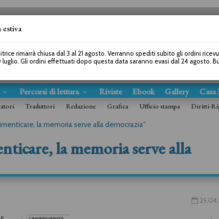
 estiva
SEGUICI SU
itrice rimarrà chiusa dal 3 al 21 agosto. Verranno spediti subito gli ordini ricev
 luglio. Gli ordini effettuati dopo questa data saranno evasi dal 24 agosto. 
s
Percorsi di lettura
Riviste
Ebook
Gallery
Casa 
ratori
Traduttori
Redazione
Grafica
Ufficio stampa
Diritti-Ri
imenticare, la memoria serve alla democrazia"
nticare, la memoria serve alla
25.04