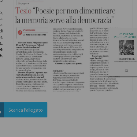
25
o,
ma
la
di
na
a.
he
e,
Scarica l'allegato