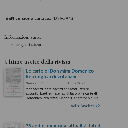
ISSN versione cartacea
: 1721-5943
Informazioni varie:
Lingua:
italiano
Ultime uscite della rivista
Le carte di Don Mimì Domenico
Rea negli archivi italiani
Numero: 75
Anno: 2026
Manoscritti, dattiloscritti annotati, lettere,
appunti, ritagli e materiali di lavoro: le carte di
Domenico Rea restituiscono il laboratorio di uno
degli scrittori più originali del Novecento
Vai al fascicolo
italiano. Attraverso i documenti conservati negli
archivi (Centro Manoscritti di Pavia, Archivio di
Stato di Torino, Biblioteca Nazionale Centrale di
Roma, Fondazione Mondadori, Gabinetto
25 aprile: memoria, attualità, futuri
Vieusseux, Fondazione La Quadriennale di