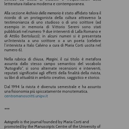
letteratura italiana moderna e contemporanea.
Alla sezione
Archivio
della memoria
è stato affidato talora il
ricordo di un protagonista della cultura attraverso la
testimonianza di uno studioso o di uno scrittore (ad
esempio in memoria di Vittorio Sereni sono stati
pubblicati nel numero 9 due interventi di Lalla Romano e
di Attilio Bertolucci); in alcuni numeri si è presentata
un’Intervista a uno scrittore o a un poeta (celebre
l’intervista a Italo Calvino a cura di Maria Corti uscita nel
numero 6).
Nella rubrica di chiusa,
Margini
, il cui titolo è metafora
assunta dallo stesso campo semantico del vocabolo
"Autografo", si sono alternate recensioni e interventi,
reputati significativi agli effetti della finalità della rivista,
su libri di attualità in ambito creativo, saggistico e storico.
Dal 1994 la rivista è divenuta semestrale e ha assunto
una fisionomia più spiccatamente monotematica.
centromanoscritti.unipv.it
***
Autografo
is the journal founded by Maria Corti and
promoted by the Manuscripts Centre of the University of