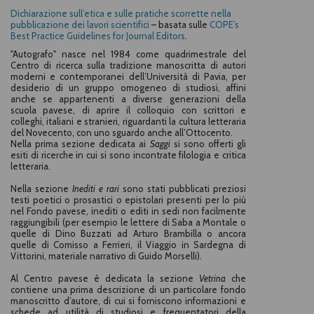
Dichiarazione sull’etica e sulle pratiche scorrette nella
pubblicazione dei lavori scientifici
– basata
sulle
COPE’s
Best Practice Guidelines for Journal Editors
.
"Autografo" nasce nel 1984 come quadrimestrale del
Centro di ricerca sulla tradizione manoscritta di autori
moderni e contemporanei dell’Università di Pavia, per
desiderio di un gruppo omogeneo di studiosi, affini
anche se appartenenti a diverse generazioni della
scuola pavese, di aprire il colloquio con scrittori e
colleghi, italiani e stranieri, riguardanti la cultura letteraria
del Novecento, con uno sguardo anche all’Ottocento.
Nella prima sezione dedicata ai
Saggi
si sono offerti gli
esiti di ricerche in cui si sono incontrate filologia e critica
letteraria.
Nella sezione
Inediti e rari
sono stati pubblicati preziosi
testi poetici o prosastici o epistolari presenti per lo più
nel Fondo pavese, inediti o editi in sedi non facilmente
raggiungibili (per esempio le lettere di Saba a Montale o
quelle di Dino Buzzati ad Arturo Brambilla o ancora
quelle di Comisso a Ferrieri, il Viaggio in Sardegna di
Vittorini, materiale narrativo di Guido Morselli).
Al Centro pavese è dedicata la sezione
Vetrina
che
contiene una prima descrizione di un particolare fondo
manoscritto d’autore, di cui si forniscono informazioni e
schede ad utilità di studiosi e frequentatori della