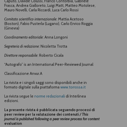
Caputo, Davide Colussi, Franco Contorbia, Gabriele
Frasca, Andrea Gialloreto, Luigi Matt, Matteo Motolese,
Mauro Novelli, Carla Riccardi, Luca Carlo Rossi
Comitato scientifico internazionale
:
Mattia Acetoso
(Boston), Fabio Pusterla (Lugano), Carlo Enrico Roggia
(Ginevra)
Coordinamento editoriale
: Anna Longoni
Segreteria di redazione
: Nicoletta Trotta
Direttore responsabile
: Roberto Cicala
“Autografo” is an International Peer-Reviewed Journal
Classificazione Anvur.A
La rivista e i singoli saggi sono disponibili anche in
formato digitale sulla piattaforma
www.torrossa.it
La rivista segue le
norme redazionali
di Interlinea
edizioni.
La presente rivista è pubblicata seguendo processi di
peer review per la valutazione dei contenuti
/ This
journal is published following a peer review process for content
evaluation