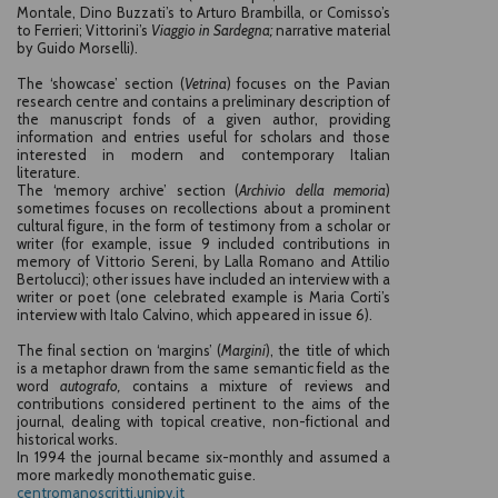
Montale, Dino Buzzati’s to Arturo Brambilla, or Comisso’s
to Ferrieri; Vittorini’s
Viaggio in Sardegna;
narrative material
by Guido Morselli).
The ‘showcase’ section (
Vetrina
) focuses on the Pavian
research centre and contains a preliminary description of
the manuscript fonds of a given author, providing
information and entries useful for scholars and those
interested in modern and contemporary Italian
literature.
The ‘memory archive’ section (
Archivio
della memoria
)
sometimes focuses on recollections about a prominent
cultural figure, in the form of testimony from a scholar or
writer (for example, issue 9 included contributions in
memory of Vittorio Sereni, by Lalla Romano and Attilio
Bertolucci); other issues have included an interview with a
writer or poet (one celebrated example is Maria Corti’s
interview with Italo Calvino, which appeared in issue 6).
The final section on ‘margins’ (
Margini
), the title of which
is a metaphor drawn from the same semantic field as the
word
autografo,
contains a mixture of reviews and
contributions considered pertinent to the aims of the
journal, dealing with topical creative, non-fictional and
historical works.
In 1994 the journal became six-monthly and assumed a
more markedly monothematic guise.
centromanoscritti.unipv.it