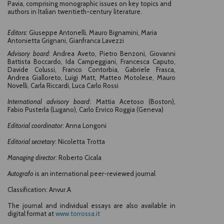
Pavia, comprising monographic issues on key topics and
authors in Italian twentieth-century literature.
Editors
: Giuseppe Antonelli, Mauro Bignamini, Maria
Antonietta Grignani, Gianfranca Lavezzi
Advisory board
:
Andrea Aveto, Pietro Benzoni, Giovanni
Battista Boccardo, Ida Campeggiani, Francesca Caputo,
Davide Colussi, Franco Contorbia, Gabriele Frasca,
Andrea Gialloreto, Luigi Matt, Matteo Motolese, Mauro
Novelli, Carla Riccardi, Luca Carlo Rossi
International advisory board
:
Mattia Acetoso (Boston),
Fabio Pusterla (Lugano), Carlo Enrico Roggia (Geneva)
Editorial coordinator
: Anna Longoni
Editorial secretary
: Nicoletta Trotta
Managing director
: Roberto Cicala
Autografo
is an international peer-reviewed journal
Classification: Anvur.A
The journal and individual essays are also available in
digital format at
www.torrossa.it