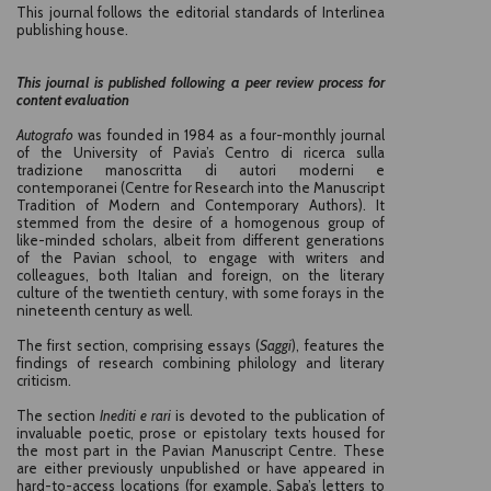
This journal follows the editorial standards of Interlinea
publishing house.
This journal is published following a peer review process for
content evaluation
Autografo
was founded in 1984 as a four-monthly journal
of the University of Pavia’s Centro di ricerca sulla
tradizione manoscritta di autori moderni e
contemporanei (Centre for Research into the Manuscript
Tradition of Modern and Contemporary Authors). It
stemmed from the desire of a homogenous group of
like-minded scholars, albeit from different generations
of the Pavian school, to engage with writers and
colleagues, both Italian and foreign, on the literary
culture of the twentieth century, with some forays in the
nineteenth century as well.
The first section, comprising essays (
Saggi
), features the
findings of research combining philology and literary
criticism.
The section
Inediti e rari
is devoted to the publication of
invaluable poetic, prose or epistolary texts housed for
the most part in the Pavian Manuscript Centre. These
are either previously unpublished or have appeared in
hard-to-access locations (for example, Saba’s letters to