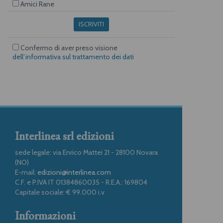
Amici Rane
ISCRIVITI
Confermo di aver preso visione
dell’informativa sul trattamento dei dati
Interlinea srl edizioni
sede legale: via Enrico Mattei 21 - 28100 Novara
(NO)
E-mail:
edizioni@interlinea.com
C.F. e P.IVA IT 01384860035 - R.E.A.: 169804
Capitale sociale: € 99.000 i.v
Informazioni