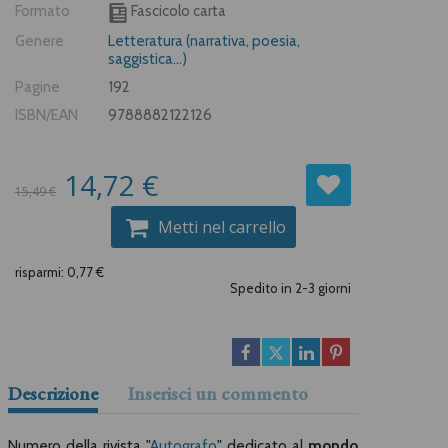
Formato
Fascicolo carta
Genere
Letteratura (narrativa, poesia,
saggistica...)
Pagine
192
ISBN/EAN
9788882122126
14,72 €
15,49 €
Metti nel carrello
risparmi: 0,77 €
Spedito in 2-3 giorni
Descrizione
Inserisci un commento
Numero della rivista "
Autografo
" dedicato al
mondo