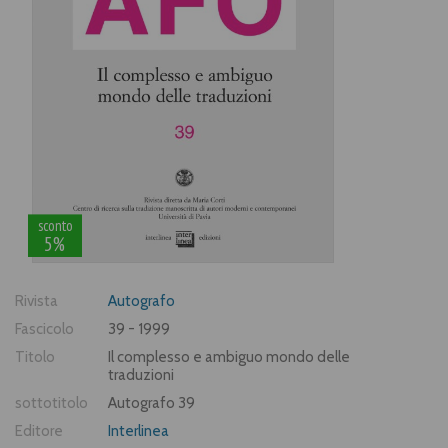
sconto
5%
Rivista
Autografo
Fascicolo
39 - 1999
Titolo
Il complesso e ambiguo mondo delle
traduzioni
sottotitolo
Autografo 39
Editore
Interlinea