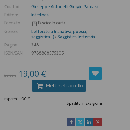
Curatori
Giuseppe Antonelli
,
Giorgio Panizza
Editore
Interlinea
Formato
Fascicolo carta
Genere
Letteratura (narrativa, poesia,
saggistica...)
Saggistica letteraria
Pagine
248
ISBN/EAN
9788868575205
19,00 €
20,00 €
Metti nel carrello
risparmi: 1,00 €
Spedito in 2-3 giorni