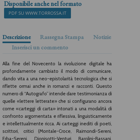
Disponibile anche nel formato
PDF SU WWW.TORROSSA.IT
Descrizione
Rassegna Stampa
Notizie
Inserisci un commento
Alla fine del Novecento la rivoluzione digitale ha
profondamente cambiato il modo di comunicare,
dando vita a una neo-epistolarità tecnologica che si
riflette ormai anche in romanzi e racconti. Questo
numero di “Autografo” intende dare testimonianza di
quelle «lettere letterate» che si configurano ancora
come «carteggi di carta» intonati a una modalità di
confronto argomentata e riflessiva, linguisticamente
e intellettualmente ricca. Ai carteggi inediti di poeti,
scrittori, critici (Montale-Croce, Raimondi-Sereni,
Erba-Sereni, Dionisotti-Venturi, Barolini-Bassani,