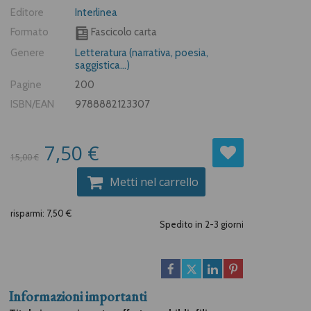
Editore
Interlinea
Formato
Fascicolo carta
Genere
Letteratura (narrativa, poesia,
saggistica...)
Pagine
200
ISBN/EAN
9788882123307
7,50 €
15,00 €
Metti nel carrello
risparmi: 7,50 €
Spedito in 2-3 giorni
Informazioni importanti