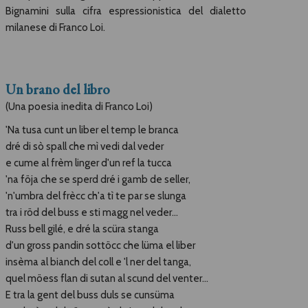
Bignamini sulla cifra espressionistica del dialetto
milanese di Franco Loi.
Un brano del libro
(Una poesia inedita di Franco Loi)
'Na tusa cunt un liber el temp le branca
dré di sò spall che mì vedi dal veder
e cume al frèm linger d'un ref la tucca
'na föja che se sperd dré i gamb de seller,
'n'umbra del frècc ch'a tì te par se slunga
tra i röd del buss e sti magg nel veder...
Russ bell gilé, e dré la scüra stanga
d'un gross pandin sottöcc che lüma el liber
insèma al bianch del coll e 'l ner del tanga,
quel möess flan di sutan al scund del venter...
E tra la gent del buss duls se cunsüma