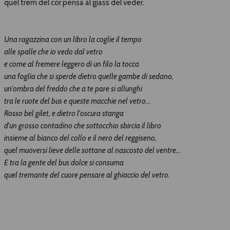
quel trèm del cör pensà al giass del veder.
Una ragazzina con un libro la coglie il tempo
alle spalle che io vedo dal vetro
e come al fremere leggero di un filo la tocca
una foglia che si sperde dietro quelle gambe di sedano,
un'ombra del freddo che a te pare si allunghi
tra le ruote del bus e queste macchie nel vetro...
Rosso bel gilet, e dietro l'oscura stanga
d'un grosso contadino che sottocchio sbircia il libro
insieme al bianco del collo e il nero del reggiseno,
quel muoversi lieve delle sottane al nascosto del ventre...
E tra la gente del bus dolce si consuma
quel tremante del cuore pensare al ghiaccio del vetro.