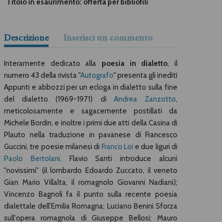
Titolo in esaurimento: offerta per bibliofili
Descrizione
Inserisci un commento
Interamente dedicato alla
poesia in dialetto
, il
numero 43 della rivista "
Autografo
" presenta gli inediti
Appunti e abbozzi per un ecloga in dialetto sulla fine
del dialetto (1969-1971) di
Andrea Zanzotto
,
meticolosamente e sagacemente postillati da
Michele Bordin, e inoltre i primi due atti della Casina di
Plauto nella traduzione in pavanese di Francesco
Guccini, tre poesie milanesi di
Franco Loi
e due liguri di
Paolo Bertolani
. Flavio Santi introduce alcuni
"novissimi" (il lombardo Edoardo Zuccato, il veneto
Gian Mario Villalta, il romagnolo Giovanni Nadiani);
Vincenzo Bagnoli fa il punto sulla recente poesia
dialettale dell'Emilia Romagna; Luciano Benini Sforza
sull'opera romagnola di Giuseppe Bellosi; Mauro