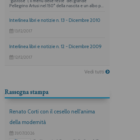
“gustose” ("Il menu delle feste" del grande
Pellegrino Artusi nel 150° della nascita e un albo per
i più piccoli su "La frittata" raccontata da due dei
maggiori autori per l’infanzia, Guido Quarzo e Anna
Interlinea libri e notizie n. 13 - Dicembre 2010
Vivarelli) la casa editrice propone una deliziosa
offerta per i suoi lettori piuù golosi.
13/12/2017
Interlinea libri e notizie n. 12 - Dicembre 2009
12/12/2017
Vedi tutti
Rassegna stampa
Renato Corti con il cesello nell'anima
della modernità
31/07/2026