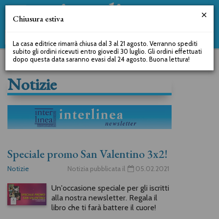
Chiusura estiva
La casa editrice rimarrà chiusa dal 3 al 21 agosto. Verranno spediti
subito gli ordini ricevuti entro giovedì 30 luglio. Gli ordini effettuati
dopo questa data saranno evasi dal 24 agosto. Buona lettura!
Notizie
Speciale promo San Valentino 3x2!
Notizie
Notizia pubblicata il
05.02.2021
Un'occasione speciale per gli iscritti
alla nostra newsletter. Regala il
libro che ti farà battere il cuore!