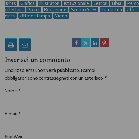
rights
Grafica
Illustratori
Istituzionale
Lettori
Librai
Perco
di lettura
Premi
Redazione
Sconto 50%
Traduttori
Uffici
diritti
Ufficio stampa
Video
Inserisci un commento
L'indirizzo email non verrà pubblicato. I campi
obbligatori sono contrassegnati con un asterisco
*
Nome
*
E-mail
*
Sito Web