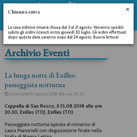
Chiusura estiva
La casa editrice rimarrà chiusa dal 3 al 21 agosto. Verranno spediti
subito gli ordini ricevuti entro giovedì 30 luglio. Gli ordini effettuati
dopo questa data saranno evasi dal 24 agosto. Buona lettura!
Archivio Eventi
La lunga notte di Exilles:
passeggiata notturna
mercoledì 15 agosto 2018 alle ore 20.30
Cappella di San Rocco, il 15.08.2018 alle ore
20.30, Exilles (TO), Exilles (TO)
Passeggiata notturna ispirata al romanzo di
Laura Mancinelli con degustazione finale nella
Stalla di Magna Letizia