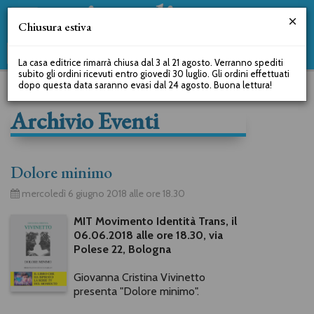
Chiusura estiva
La casa editrice rimarrà chiusa dal 3 al 21 agosto. Verranno spediti
subito gli ordini ricevuti entro giovedì 30 luglio. Gli ordini effettuati
dopo questa data saranno evasi dal 24 agosto. Buona lettura!
Archivio Eventi
Dolore minimo
mercoledì 6 giugno 2018 alle ore 18.30
MIT Movimento Identità Trans, il
06.06.2018 alle ore 18.30, via
Polese 22, Bologna
Giovanna Cristina Vivinetto
presenta "Dolore minimo".