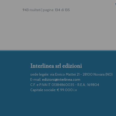
943
risultati | pagina:
134
di
135
Interlinea srl edizioni
sede legale: via Enrico Mattei 21 - 28100 Novara (NO)
E-mail:
edizioni@interlinea.com
C.F. e P.IVA IT 01384860035 - R.E.A.: 169804
Capitale sociale: € 99.000 i.v