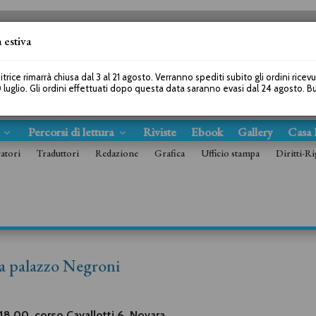
 estiva
SEGUICI SU
itrice rimarrà chiusa dal 3 al 21 agosto. Verranno spediti subito gli ordini ricev
 luglio. Gli ordini effettuati dopo questa data saranno evasi dal 24 agosto. 
s
Percorsi di lettura
Riviste
Ebook
Gallery
Casa 
ratori
Traduttori
Redazione
Grafica
Ufficio stampa
Diritti-Ri
 a palazzo Negroni
e 18.00, corso Cavallotti 6, Novara