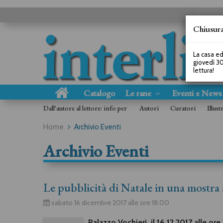
Chiusura
La casa ed
giovedì 30
lettura!
Catalogo
Le rane
Eventi e New
Dall'autore al lettore: info per
Autori
Curatori
Illust
Home
Archivio Eventi
Archivio Eventi
Le pubblicità di Natale in una mostra
sabato 16 dicembre 2017 alle ore 18.00
Palazzo Vochieri, il 16.12.2017 alle or