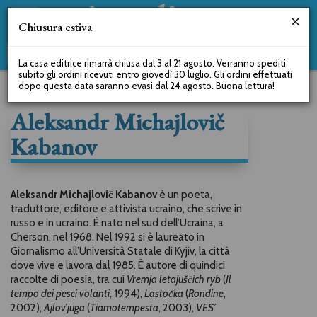
Chiusura estiva
La casa editrice rimarrà chiusa dal 3 al 21 agosto. Verranno spediti
subito gli ordini ricevuti entro giovedì 30 luglio. Gli ordini effettuati
dopo questa data saranno evasi dal 24 agosto. Buona lettura!
Aleksandr Michajlovič
Kabanov
Aleksandr Michajlovi
Kabanov
è un poeta,
č
traduttore, editore e attivista ucraino, che scrive in
russo e in ucraino. È nato nel sud dell’Ucraina, a
Cherson, nel 1968. Nel 1992 si è laureato in
Giornalismo all’Università Statale di Kyjiv, la città
dove vive e lavora dal 1985. È autore di quindici
raccolte di poesia, tra cui
Vremja letajuš
ich ryb
(
Il
č
tempo dei pesci volanti
, 1994),
Lasto
ka
(
Rondine
,
č
2002),
Ajlov’juga
(
Tiamotempesta
, 2003),
VES’