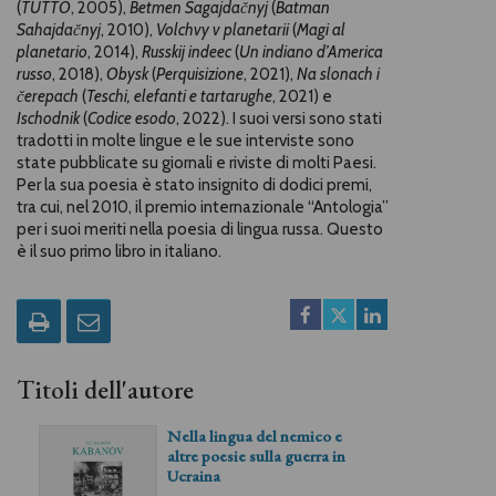
(
TUTTO
, 2005),
Betmen Sagajda
nyj
(
Batman
č
Sahajda
nyj
, 2010),
Volchvy v planetarii
(
Magi al
č
planetario
, 2014),
Russkij indeec
(
Un indiano d’America
russo
, 2018),
Obysk
(
Perquisizione
, 2021),
Na slonach i
erepach
(
Teschi, elefanti e tartarughe
, 2021) e
č
Ischodnik
(
Codice esodo
, 2022). I suoi versi sono stati
tradotti in molte lingue e le sue interviste sono
state pubblicate su giornali e riviste di molti Paesi.
Per la sua poesia è stato insignito di dodici premi,
tra cui, nel 2010, il premio internazionale “Antologia”
per i suoi meriti nella poesia di lingua russa. Questo
è il suo primo libro in italiano.
Titoli dell'autore
Nella lingua del nemico e
altre poesie sulla guerra in
Ucraina