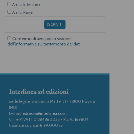
Amici Interlinea
Amici Rane
ISCRIVITI
Confermo di aver preso visione
dell’informativa sul trattamento dei dati
Interlinea srl edizioni
sede legale: via Enrico Mattei 21 - 28100 Novara
(NO)
E-mail:
edizioni@interlinea.com
C.F. e P.IVA IT 01384860035 - R.E.A.: 169804
Capitale sociale: € 99.000 i.v