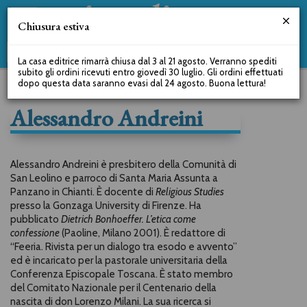
Chiusura estiva
La casa editrice rimarrà chiusa dal 3 al 21 agosto. Verranno spediti
subito gli ordini ricevuti entro giovedì 30 luglio. Gli ordini effettuati
dopo questa data saranno evasi dal 24 agosto. Buona lettura!
Alessandro Andreini
Alessandro Andreini è presbitero della Comunità di
San Leolino e parroco di Santa Maria Assunta a
Panzano in Chianti. È docente di
Religious Studies
presso la Gonzaga University di Firenze. Ha
pubblicato
Dietrich Bonhoeffer. L’etica come
confessione
(Paoline, Milano 2001). È redattore di
“Feeria. Rivista per un dialogo tra esodo e avvento”
ed è incaricato per la pastorale universitaria della
Conferenza Episcopale Toscana. È stato membro
del Comitato Nazionale per il Centenario della
nascita di don Lorenzo Milani. La sua ricerca si