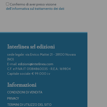
Confermo di aver preso visione
dell’informativa sul trattamento dei dati
Interlinea srl edizioni
sede legale: via Enrico Mattei 21 - 28100 Novara
(NO)
E-mail:
edizioni@interlinea.com
C.F. e P.IVA IT 01384860035 - R.E.A.: 169804
Capitale sociale: € 99.000 i.v
Informazioni
CONDIZIONI DI VENDITA
PRIVACY
TERMINI DI UTILIZZO DEL SITO