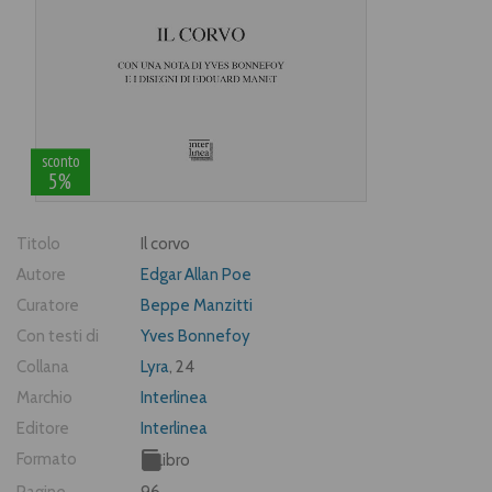
sconto
5%
Titolo
Il corvo
Autore
Edgar Allan Poe
Curatore
Beppe Manzitti
Con testi di
Yves Bonnefoy
Collana
Lyra
, 24
Marchio
Interlinea
Editore
Interlinea
Formato
Libro
Pagine
96