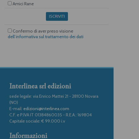
Amici Rane
ISCRIVITI
Confermo di aver preso visione
dell’informativa sul trattamento dei dati
Interlinea srl edizioni
sede legale: via Enrico Mattei 21 - 28100 Novara
(NO)
E-mail:
edizioni@interlinea.com
C.F. e P.IVA IT 01384860035 - R.E.A.: 169804
Capitale sociale: € 99.000 i.v
Informazioni