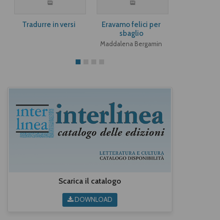
Tradurre in versi
Eravamo felici per
Angeli e a
sbaglio
Paula M
Maddalena Bergamin
Scarica il catalogo
DOWNLOAD