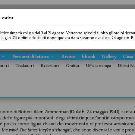
 estiva
SEGUICI SU
itrice rimarrà chiusa dal 3 al 21 agosto. Verranno spediti subito gli ordini ricev
 luglio. Gli ordini effettuati dopo questa data saranno evasi dal 24 agosto. 
s
Percorsi di lettura
Riviste
Ebook
Gallery
Casa 
ratori
Traduttori
Redazione
Grafica
Ufficio stampa
Diritti-Ri
il nome di Robert Allen Zimmerman (Duluth, 24 maggio 1941), cantau
 delle figure più importanti degli ultimi cinquant’anni in campo musi
i è posto come figura chiave del movimento di protesta americano
n the wind
,
The times they’re a-changin’
, che sono diventate veri e propri