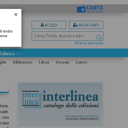
ACCEDI
REGISTRATI
uti entro
Buona
Ricerca avanzata
Editrice
ghts
Bibliotecari
Librai
Docenti
Lettori
tore,
cale.
, con
 inni