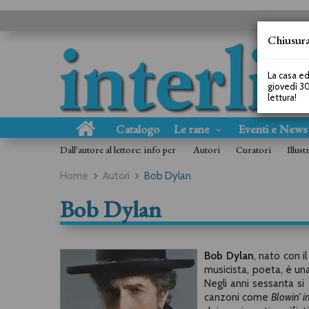
Chiusura
La casa ed
giovedì 30
lettura!
Catalogo
Le rane
Eventi e New
Dall'autore al lettore: info per
Autori
Curatori
Illust
Home
Autori
Bob Dylan
Bob Dylan
Bob Dylan
, nato con 
musicista, poeta, è una
Negli anni sessanta s
canzoni come
Blowin’ i