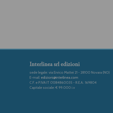
Interlinea srl edizioni
sede legale: via Enrico Mattei 21 - 28100 Novara (NO)
E-mail:
edizioni@interlinea.com
C.F. e P.IVA IT 01384860035 - R.E.A.: 169804
Capitale sociale: € 99.000 i.v