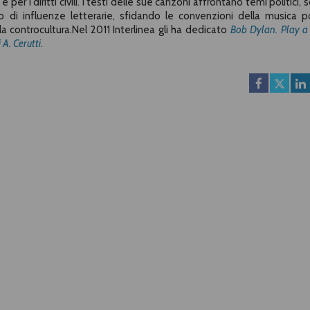
 per i diritti civili. I testi delle sue canzoni affrontano temi politici, s
no di influenze letterarie, sfidando le convenzioni della musica 
a controcultura.Nel 2011 Interlinea gli ha dedicato
Bob Dylan. Play a
 A. Cerutti
.