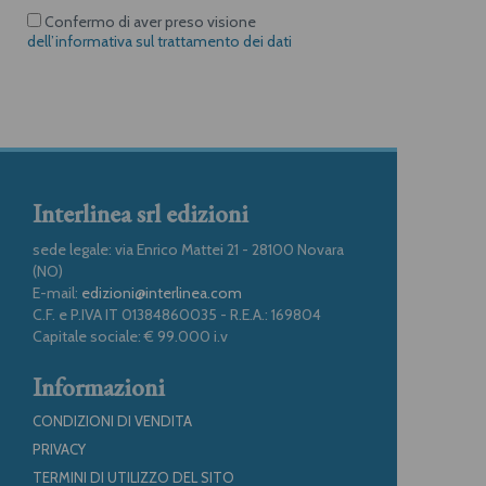
Confermo di aver preso visione
dell’informativa sul trattamento dei dati
Interlinea srl edizioni
sede legale: via Enrico Mattei 21 - 28100 Novara
(NO)
E-mail:
edizioni@interlinea.com
C.F. e P.IVA IT 01384860035 - R.E.A.: 169804
Capitale sociale: € 99.000 i.v
Informazioni
CONDIZIONI DI VENDITA
PRIVACY
TERMINI DI UTILIZZO DEL SITO