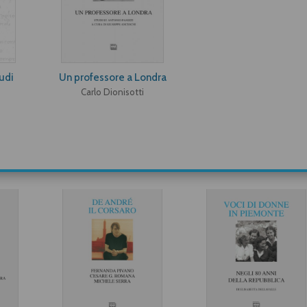
tudi
Un professore a Londra
Carlo Dionisotti