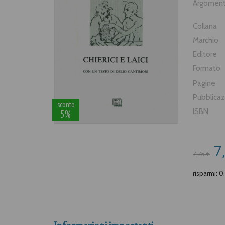
Argomen
Collana
Marchio
Editore
Formato
Pagine
Pubblica
sconto
ISBN
5%
7
7,75 €
risparmi: 0