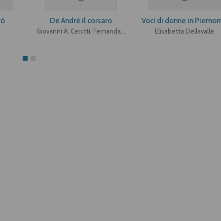
rò
De André il corsaro
Voci di donne in Piemon
Giovanni A. Cerutti, Fernanda Pivano, Cesare G. Romana, Michele Serra
Elisabetta Dellavalle