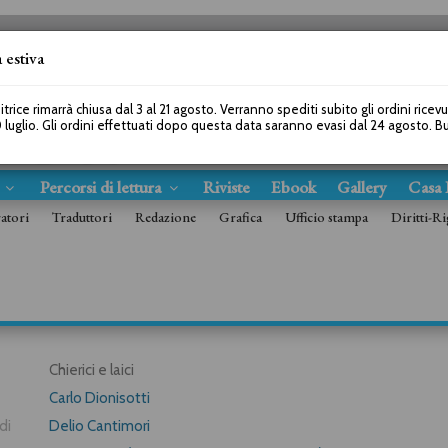
 estiva
SEGUICI SU
itrice rimarrà chiusa dal 3 al 21 agosto. Verranno spediti subito gli ordini ricev
 luglio. Gli ordini effettuati dopo questa data saranno evasi dal 24 agosto. 
s
Percorsi di lettura
Riviste
Ebook
Gallery
Casa 
ratori
Traduttori
Redazione
Grafica
Ufficio stampa
Diritti-Ri
Chierici e laici
Carlo Dionisotti
di
Delio Cantimori