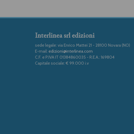
Interlinea srl edizioni
sede legale: via Enrico Mattei 21 - 28100 Novara (NO)
E-mail:
edizioni@interlinea.com
C.F. e P.IVA IT 01384860035 - R.E.A.: 169804
Capitale sociale: € 99.000 i.v