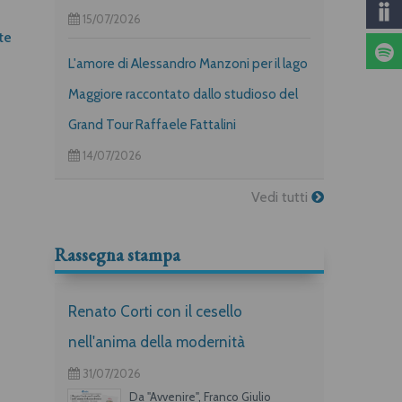
15/07/2026
te
La nostra memoria
Salvare il tempo
Sergio Mattarella
Alessandro Andreini
L'amore di Alessandro Manzoni per il lago
Maggiore raccontato dallo studioso del
Grand Tour Raffaele Fattalini
14/07/2026
Vedi tutti
Rassegna stampa
Renato Corti con il cesello
nell'anima della modernità
31/07/2026
Da "Avvenire", Franco Giulio