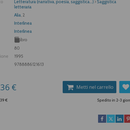
to
Letteratura (narrativa, poesia, saggistica...)
Saggistica
letteraria
Alia
, 2
Interlinea
Interlinea
Libro
80
zione
1995
9788886121613
,36 €
Metti nel carrello
,39 €
Spedito in 2-3 gior