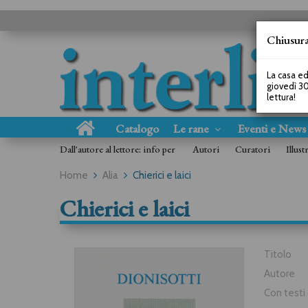
Chiusura
La casa ed
giovedì 30
lettura!
Catalogo
Le rane
Eventi e New
Dall'autore al lettore: info per
Autori
Curatori
Illust
Home
Alia
Chierici e laici
Chierici e laici
Titolo
Autore
Con testi 