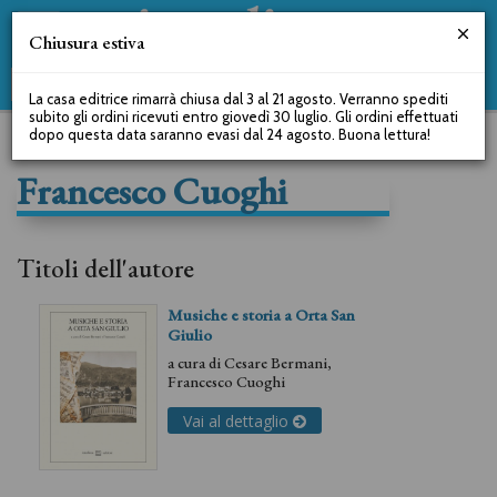
Chiusura estiva
La casa editrice rimarrà chiusa dal 3 al 21 agosto. Verranno spediti
subito gli ordini ricevuti entro giovedì 30 luglio. Gli ordini effettuati
dopo questa data saranno evasi dal 24 agosto. Buona lettura!
Francesco Cuoghi
Titoli dell'autore
Musiche e storia a Orta San
Giulio
a cura di
Cesare Bermani
,
Francesco Cuoghi
Vai al dettaglio