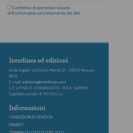
Confermo di aver preso visione
dell’informativa sul trattamento dei dati
Interlinea srl edizioni
sede legale: via Enrico Mattei 21 - 28100 Novara
(NO)
E-mail:
edizioni@interlinea.com
C.F. e P.IVA IT 01384860035 - R.E.A.: 169804
Capitale sociale: € 99.000 i.v
Informazioni
CONDIZIONI DI VENDITA
PRIVACY
TERMINI DI UTILIZZO DEL SITO