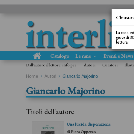
Chiusura
La casa ed
giovedì 30
lettura!
Catalogo
Le rane
Eventi e New
Dall'autore al lettore: info per
Autori
Curatori
Illust
Home
Autori
Giancarlo Majorino
Giancarlo Majorino
Titoli dell'autore
Una lucida disperazione
di
Piera Oppezzo