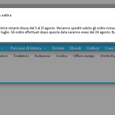
 estiva
SEGUICI SU
itrice rimarrà chiusa dal 3 al 21 agosto. Verranno spediti subito gli ordini ricev
 luglio. Gli ordini effettuati dopo questa data saranno evasi dal 24 agosto. 
s
Percorsi di lettura
Riviste
Ebook
Gallery
Casa 
ratori
Traduttori
Redazione
Grafica
Ufficio stampa
Diritti-Ri