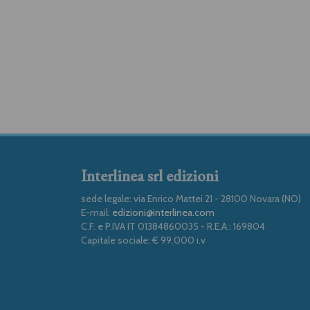
Interlinea srl edizioni
sede legale: via Enrico Mattei 21 - 28100 Novara (NO)
E-mail:
edizioni@interlinea.com
C.F. e P.IVA IT 01384860035 - R.E.A.: 169804
Capitale sociale: € 99.000 i.v