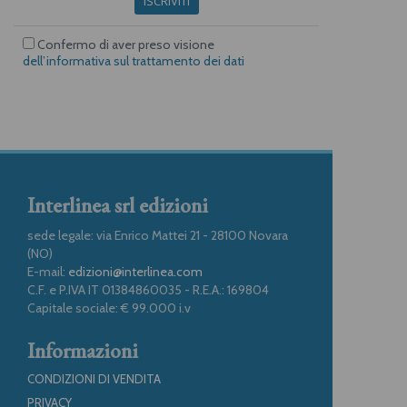
ISCRIVITI
Confermo di aver preso visione
dell’informativa sul trattamento dei dati
Interlinea srl edizioni
sede legale: via Enrico Mattei 21 - 28100 Novara
(NO)
E-mail:
edizioni@interlinea.com
C.F. e P.IVA IT 01384860035 - R.E.A.: 169804
Capitale sociale: € 99.000 i.v
Informazioni
CONDIZIONI DI VENDITA
PRIVACY