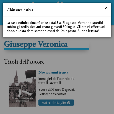
Chiusura estiva
La casa editrice rimarrà chiusa dal 3 al 21 agosto. Verranno spediti
subito gli ordini ricevuti entro giovedì 30 luglio. Gli ordini effettuati
dopo questa data saranno evasi dal 24 agosto. Buona lettura!
Giuseppe Veronica
Titoli dell'autore
Novara anni trenta
Immagini dall'archivio dei
fratelli Lavatelli
a cura di
Mauro Begozzi
,
Giuseppe Veronica
Vai al dettaglio