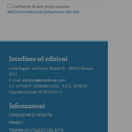
Confermo di aver preso visione
dell’informativa sul trattamento dei dati
Interlinea srl edizioni
sede legale: via Enrico Mattei 21 - 28100 Novara
(NO)
E-mail:
edizioni@interlinea.com
C.F. e P.IVA IT 01384860035 - R.E.A.: 169804
Capitale sociale: € 99.000 i.v
Informazioni
CONDIZIONI DI VENDITA
PRIVACY
TERMINI DI UTILIZZO DEL SITO