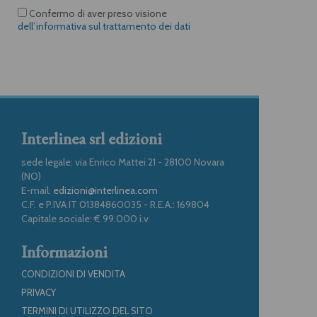
Confermo di aver preso visione
dell’informativa sul trattamento dei dati
Interlinea srl edizioni
sede legale: via Enrico Mattei 21 - 28100 Novara
(NO)
E-mail:
edizioni@interlinea.com
C.F. e P.IVA IT 01384860035 - R.E.A.: 169804
Capitale sociale: € 99.000 i.v
Informazioni
CONDIZIONI DI VENDITA
PRIVACY
TERMINI DI UTILIZZO DEL SITO