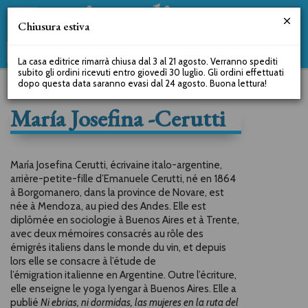
Chiusura estiva
La casa editrice rimarrà chiusa dal 3 al 21 agosto. Verranno spediti
subito gli ordini ricevuti entro giovedì 30 luglio. Gli ordini effettuati
dopo questa data saranno evasi dal 24 agosto. Buona lettura!
María Josefina -Cerutti
María Josefina Cerutti, écrivaine italo-argentine,
arrière-petite-
fille d’Emanuele Cerutti, né en 1864
à Borgomanero, dans
la province de Novare, est
née à Mendoza, au pied des Andes.
Elle est
diplômée en sociologie à Buenos Aires et à Trente,
avec
deux mémoires consacrés au rôle des
émigrés italiens dans le
monde du vin, et depuis
lors elle se consacre à l’étude de
l’émigration
italienne en Argentine. Outre l’écriture,
elle enseigne le
yoga Iyengar à Buenos Aires. Elle a
publié
Ni ebrias, ni dormidas,
las mujeres en la ruta del