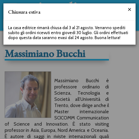
Chiusura estiva
La casa editrice rimarrà chiusa dal 3 al 21 agosto. Verranno spediti
subito gli ordini ricevuti entro giovedì 30 luglio. Gli ordini effettuati
dopo questa data saranno evasi dal 24 agosto. Buona lettura!
Massimiano Bucchi
Massimiano Bucchi è
professore ordinario di
Scienza, Tecnologia e
Società all’Università di
Trento, dove dirige anche il
Master internazionale
SCICOMM Communication
of Science and Innovation. È stato visiting
professor in Asia, Europa, Nord America e Oceania.
È autore di saggi in riviste internazionali quali