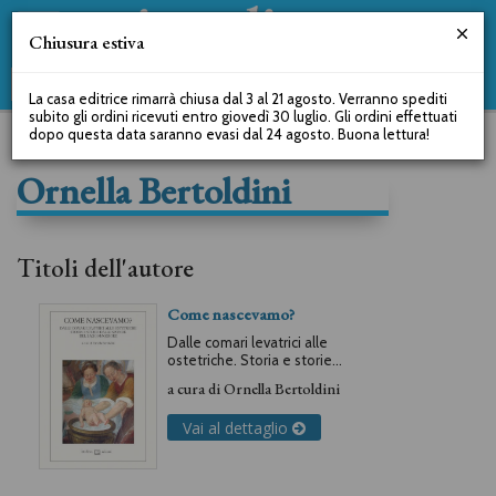
Chiusura estiva
La casa editrice rimarrà chiusa dal 3 al 21 agosto. Verranno spediti
subito gli ordini ricevuti entro giovedì 30 luglio. Gli ordini effettuati
dopo questa data saranno evasi dal 24 agosto. Buona lettura!
Ornella Bertoldini
Titoli dell'autore
Come nascevamo?
Dalle comari levatrici alle
ostetriche. Storia e storie
dalle sponde del Lago
a cura di
Ornella Bertoldini
Maggiore
Vai al dettaglio