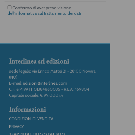
Confermo di aver preso visione
dell’informativa sul trattamento dei dati
Interlinea srl edizioni
sede legale: via Enrico Mattei 21 - 28100 Novara
(NO)
E-mail:
edizioni@interlinea.com
C.F. e P.IVA IT 01384860035 - R.E.A.: 169804
Capitale sociale: € 99.000 i.v
Informazioni
CONDIZIONI DI VENDITA
PRIVACY
TERMINI DI UTILIZZO DEL SITO