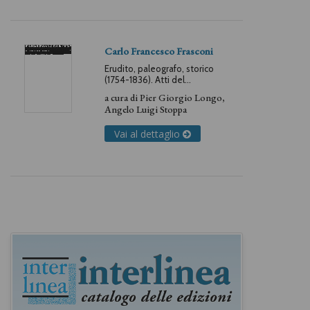
Carlo Francesco Frasconi
Erudito, paleografo, storico
(1754-1836). Atti del
Convegno (Novara, 11
a cura di
Pier Giorgio Longo
,
dicembre 1982)
Angelo Luigi Stoppa
Vai al dettaglio