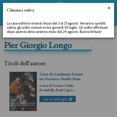
Chiusura estiva
La casa editrice rimarrà chiusa dal 3 al 21 agosto. Verranno spediti
subito gli ordini ricevuti entro giovedì 30 luglio. Gli ordini effettuati
dopo questa data saranno evasi dal 24 agosto. Buona lettura!
Pier Giorgio Longo
Titoli dell'autore
L’arte di Gaudenzio Ferrari
tra Novara e Varallo Sesia
a cura di
Franco Giulio
Brambilla
,
Raul Capra
,
Casimiro Debiaggi
,
Filippo
Maria Ferro
,
Guido Gentile
,
Vai al dettaglio
Pier Giorgio Longo
,
Carlo
Maria Scaciga
,
Giovanni
Testori