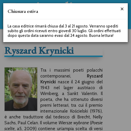
Chiusura estiva
La casa editrice rimarrà chiusa dal 3 al 21 agosto. Verranno spediti
subito gli ordini ricevuti entro giovedì 30 luglio. Gli ordini effettuati
dopo questa data saranno evasi dal 24 agosto. Buona lettura!
Ryszard Krynicki
Tra i massimi poeti polacchi
contemporanei,
Ryszard
Krynicki
nasce il 24 giugno del
1943 nel lager austriaco di
Wimberg, a Sankt Valentin. Il
poeta, che ha ottenuto diversi
premi letterari, tra cui il premio
internazionale Kościelski (1976),
è anche traduttore dal tedesco di Brecht, Nelly
Sachs, Paul Celan. Il volume
Wiersze wybrane
(
Poesie
scelte
, a5, 2009) contiene un’ampia scelta di versi