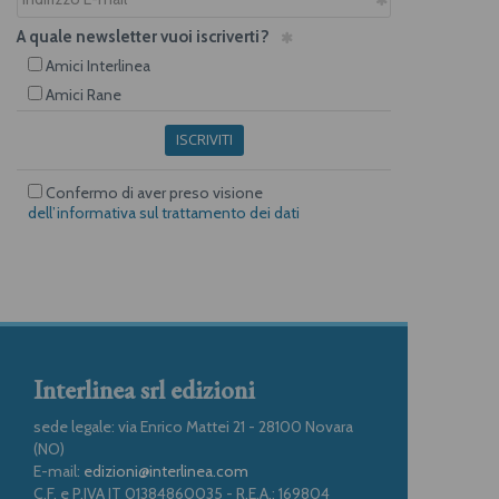
A quale newsletter vuoi iscriverti?
Amici Interlinea
Amici Rane
ISCRIVITI
Confermo di aver preso visione
dell’informativa sul trattamento dei dati
Interlinea srl edizioni
sede legale: via Enrico Mattei 21 - 28100 Novara
(NO)
E-mail:
edizioni@interlinea.com
C.F. e P.IVA IT 01384860035 - R.E.A.: 169804