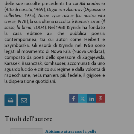
delle sue raccolte precedenti, tra cui
Akt urodzenia
(
Atto di nascita
, 1969),
Organizm zbiorowy
(
Organismo
collettivo
, 1975),
Nasze życie rośnie
(
La nostra vita
cresce
, 1978); la sua ultima raccolta è
Kamień, szron
(
Il
sasso, la brina
, 2004). Nel 1988 Krynicki ha fondato
la casa editrice a5, che pubblica poesia
contemporanea, tra cui autori come Herbert e
Szymborska. Gli esordi di Krynicki nel 1968 sono
legati al movimento di Nowa Fala (Nuova Ondata),
composto da poeti dello spessore di Zagajewski,
Karasek, Barańczak, Kornhauser, accomunati da uno
sguardo lucido e critico sul regime e dalla volontà di
rispecchiarne, nella maniera più fedele, il grigiore e
la disperazione quotidiani.
Titoli dell'autore
Abitiamo attraverso la pelle