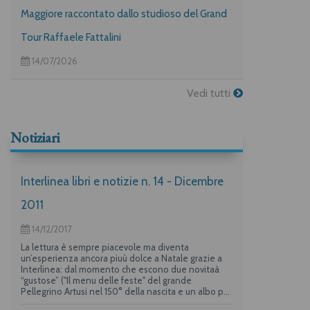
Maggiore raccontato dallo studioso del Grand
Tour Raffaele Fattalini
14/07/2026
Vedi tutti
Notiziari
Interlinea libri e notizie n. 14 - Dicembre
2011
14/12/2017
La lettura è sempre piacevole ma diventa
un’esperienza ancora piuù dolce a Natale grazie a
Interlinea: dal momento che escono due novitaà
“gustose” ("Il menu delle feste" del grande
Pellegrino Artusi nel 150° della nascita e un albo per
i più piccoli su "La frittata" raccontata da due dei