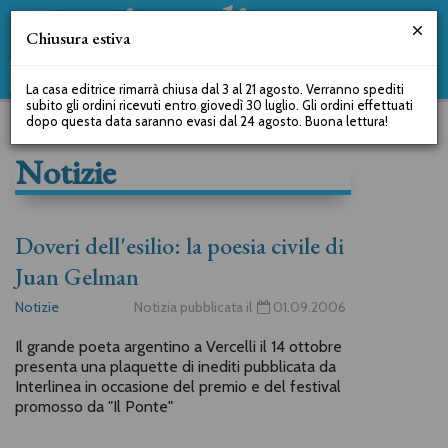
Chiusura estiva
La casa editrice rimarrà chiusa dal 3 al 21 agosto. Verranno spediti
subito gli ordini ricevuti entro giovedì 30 luglio. Gli ordini effettuati
dopo questa data saranno evasi dal 24 agosto. Buona lettura!
Notizie
Doveri dell'esilio: la poesia civile di
Juan Gelman
Notizie
Notizia pubblicata il
01.09.2006
Il grande poeta argentino a Vercelli il 14 ottobre
presenta una plaquette di inediti pubblicata da
Interlinea in occasione del premio e del festival
promosso da "Il Ponte"