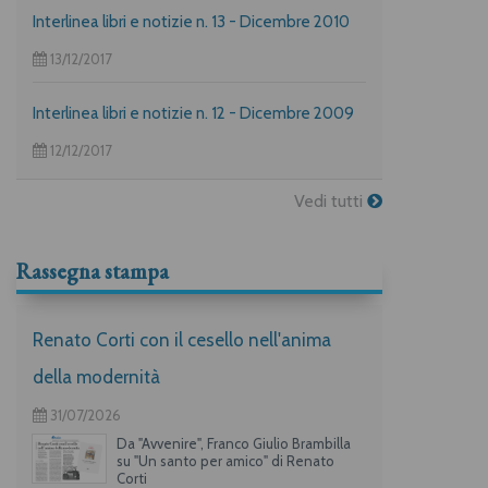
maggiori autori per l’infanzia, Guido Quarzo e Anna
Interlinea libri e notizie n. 13 - Dicembre 2010
Vivarelli) la casa editrice propone una deliziosa
offerta per i suoi lettori piuù golosi.
13/12/2017
Interlinea libri e notizie n. 12 - Dicembre 2009
12/12/2017
Vedi tutti
Rassegna stampa
Renato Corti con il cesello nell'anima
della modernità
31/07/2026
Da "Avvenire", Franco Giulio Brambilla
su "Un santo per amico" di Renato
Corti