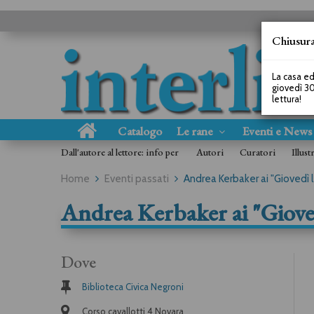
Chiusura
La casa ed
giovedì 30
lettura!
Catalogo
Le rane
Eventi e New
Dall'autore al lettore: info per
Autori
Curatori
Illust
Home
Eventi passati
Andrea Kerbaker ai "Giovedì l
Andrea Kerbaker ai "Gioved
Dove
Biblioteca Civica Negroni
Corso cavallotti 4 Novara