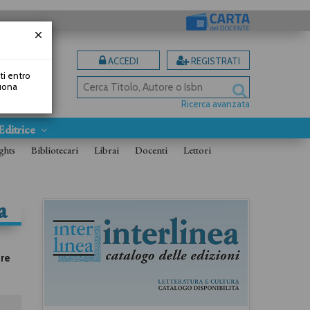
ACCEDI
REGISTRATI
uti entro
Buona
Ricerca avanzata
Editrice
ghts
Bibliotecari
Librai
Docenti
Lettori
a
bre