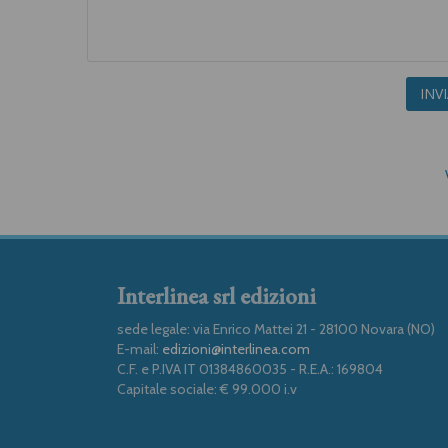
INV
Interlinea srl edizioni
sede legale: via Enrico Mattei 21 - 28100 Novara (NO)
E-mail:
edizioni@interlinea.com
C.F. e P.IVA IT 01384860035 - R.E.A.: 169804
Capitale sociale: € 99.000 i.v