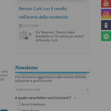
Renato Corti con il cesello
nell'anima della modernità
31/07/2026
Da "Avvenire", Franco Giulio
Brambilla su "Un santo per amico"
di Renato Corti
Newsletter
i casa
spesso
Per rimanere aggiornato sulle nostre attività,
eganti
iniziative e promozioni
ri, le
in una
A quale newsletter vuoi iscriverti?
Amici Interlinea
Amici Rane