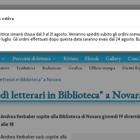
 estiva
SEGUICI SU
itrice rimarrà chiusa dal 3 al 21 agosto. Verranno spediti subito gli ordini ricev
 luglio. Gli ordini effettuati dopo questa data saranno evasi dal 24 agosto. 
s
Percorsi di lettura
Riviste
Ebook
Gallery
Casa 
ratori
Traduttori
Redazione
Grafica
Ufficio stampa
Diritti-Ri
etterari in Biblioteca" a Novara
ì letterari in Biblioteca" a Novar
Andrea Kerbaker ospite alla Biblioteca di Novara giovedì 19 dicem
alle 18
Andrea Kerbaker sarà ospite alla