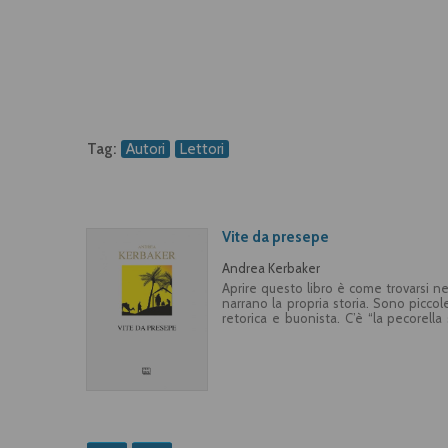
Tag:
Autori
Lettori
Vite da presepe
Andrea Kerbaker
Aprire questo libro è come trovarsi n
narrano la propria storia. Sono picco
retorica e buonista. C’è “la pecorell
colleghe del presepe, il ladro destinat
lavandaie con le loro storie, il re m
lettura che non ha fretta, il gusto dol