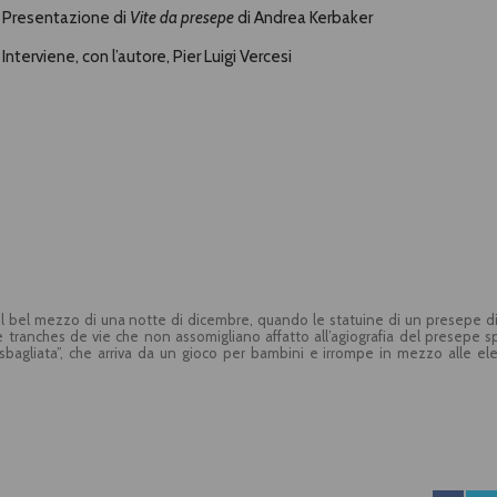
Presentazione di
Vite da presepe
di Andrea Kerbaker
Interviene, con l’autore, Pier Luigi Vercesi
el bel mezzo di una notte di dicembre, quando le statuine di un presepe d
le tranches de vie che non assomigliano affatto all’agiografia del presepe 
a sbagliata”, che arriva da un gioco per bambini e irrompe in mezzo alle el
o a incontrare Gesù, la statuina del panettiere con troppo fiuto per gli affa
ago destituito e persino un postino. Ironia e tenerezza fanno assaporare, 
ce, antico e sempre nuovo, del Natale, con molti spunti di attualità.