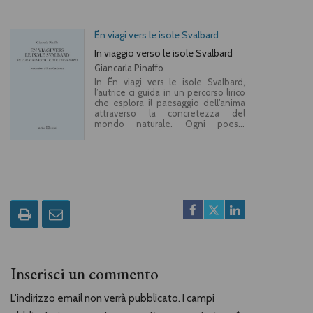
Ën viagi vers le isole Svalbard
In viaggio verso le isole Svalbard
Giancarla Pinaffo
In Ën viagi vers le isole Svalbard,
l’autrice ci guida in un percorso lirico
che esplora il paesaggio dell’anima
attraverso la concretezza del
mondo naturale. Ogni poesia
racconta il mondo attraverso la
lingua della natura: frutti, fiori,
ortaggi diventano metafore di
identità, radici e resistenza. Le isole
Svalbard, lontane e gelide, sono il
punto di fuga di una geografia
interiore che custodisce, resiste e
immagina, in cui la parola poetica
diventa seme da preservare.
Inserisci un commento
L'indirizzo email non verrà pubblicato. I campi