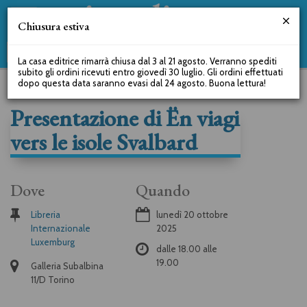
Chiusura estiva
La casa editrice rimarrà chiusa dal 3 al 21 agosto. Verranno spediti
subito gli ordini ricevuti entro giovedì 30 luglio. Gli ordini effettuati
dopo questa data saranno evasi dal 24 agosto. Buona lettura!
Presentazione di Ën viagi
vers le isole Svalbard
Dove
Quando
Libreria
lunedì 20 ottobre
Internazionale
2025
Luxemburg
dalle
18.00
alle
19.00
Galleria Subalbina
11/D Torino