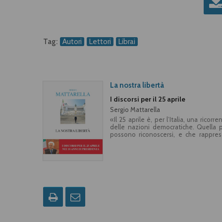
Tag:
Autori
Lettori
Librai
La nostra libertà
I discorsi per il 25 aprile
Sergio Mattarella
«Il 25 aprile è, per l’Italia, una ricor
delle nazioni democratiche. Quella p
possono riconoscersi, e che rapprese
occasione del 25 aprile sono una lettu
perché secondo il presidente della Re
battaglia per la legalità e lotta sever
sia «un incitamento a tenere la schiena
video dei discorsi nelle varie località d’I