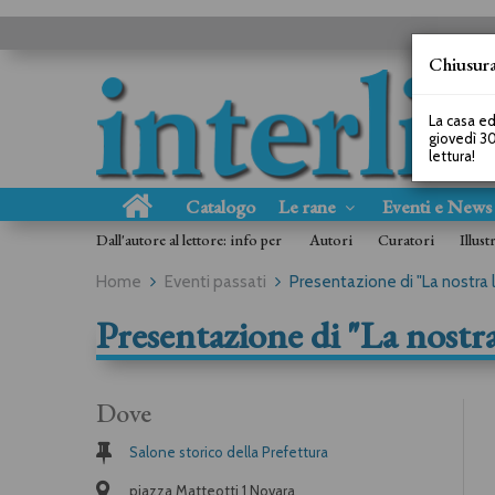
Chiusura
La casa ed
giovedì 30
lettura!
Catalogo
Le rane
Eventi e New
Dall'autore al lettore: info per
Autori
Curatori
Illust
Home
Eventi passati
Presentazione di "La nostra l
Presentazione di "La nostra
Dove
Salone storico della Prefettura
piazza Matteotti 1 Novara