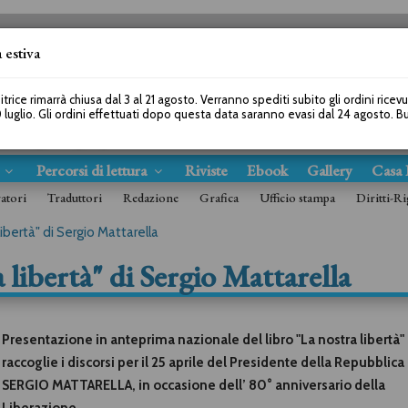
 estiva
SEGUICI SU
itrice rimarrà chiusa dal 3 al 21 agosto. Verranno spediti subito gli ordini ricev
 luglio. Gli ordini effettuati dopo questa data saranno evasi dal 24 agosto. 
s
Percorsi di lettura
Riviste
Ebook
Gallery
Casa 
ratori
Traduttori
Redazione
Grafica
Ufficio stampa
Diritti-Ri
ibertà" di Sergio Mattarella
 libertà" di Sergio Mattarella
Presentazione in anteprima nazionale del libro "La nostra libertà"
raccoglie i discorsi per il 25 aprile del Presidente della Repubblica
SERGIO MATTARELLA, in occasione dell’ 80° anniversario della