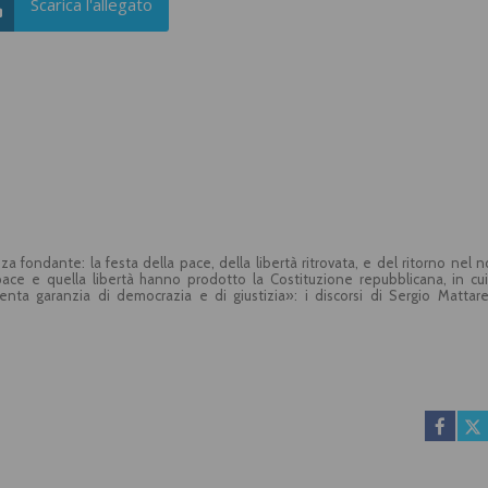
Scarica l'allegato
renza fondante: la festa della pace, della libertà ritrovata, e del ritorno nel 
ace e quella libertà hanno prodotto la Costituzione repubblicana, in cui
nta garanzia di democrazia e di giustizia»: i discorsi di Sergio Mattare
ra coinvolgente e uno stimolo a riflettere, anche per le generazioni più gi
pubblica sono temi sempre attuali visto che «la democrazia oggi vuol dire
a contro la corruzione e le mafie», nella convinzione che la festa della Liber
 dritta, a essere fedeli a noi stessi». Con una nota di Gianfranco Astori e i l
talia.