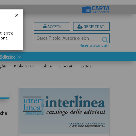
ACCEDI
REGISTRATI
uti entro
Buona
Ricerca avanzata
Editrice
ghts
Bibliotecari
Librai
Docenti
Lettori
 che