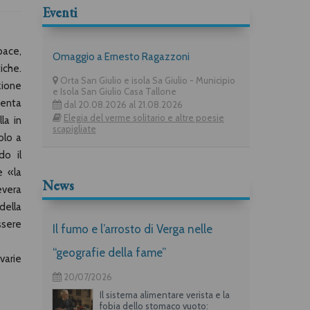
Eventi
pace,
Omaggio a Ernesto Ragazzoni
iche.
Orta San Giulio e isola Sa Giulio - Municipio
ione
e Isola San Giulio Casa Tallone
senta
dal 20.08.2026 al 21.08.2026
Elegia del verme solitario e altre poesie
la in
scapigliate
olo a
do il
e «la
News
evera
della
ssere
Il fumo e l’arrosto di Verga nelle
“geografie della fame”
varie
20/07/2026
Il sistema alimentare verista e la
fobia dello stomaco vuoto: