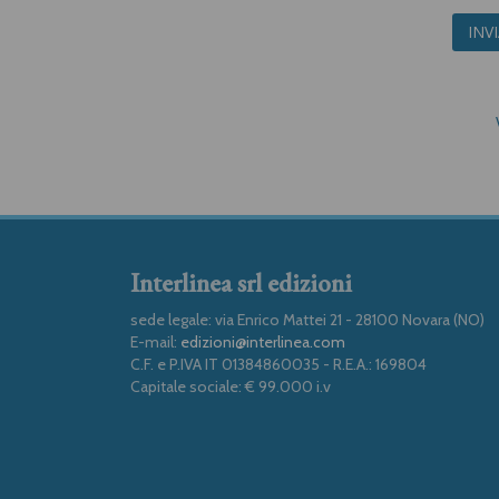
INV
Interlinea srl edizioni
sede legale: via Enrico Mattei 21 - 28100 Novara (NO)
E-mail:
edizioni@interlinea.com
C.F. e P.IVA IT 01384860035 - R.E.A.: 169804
Capitale sociale: € 99.000 i.v