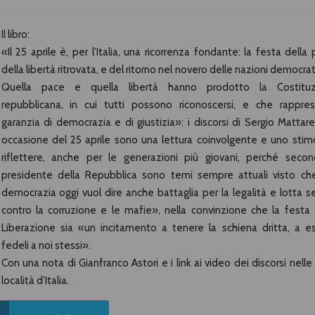
Il libro:
«Il 25 aprile è, per l’Italia, una ricorrenza fondante: la festa della 
della libertà ritrovata, e del ritorno nel novero delle nazioni democrat
Quella pace e quella libertà hanno prodotto la Costituz
repubblicana, in cui tutti possono riconoscersi, e che rappre
garanzia di democrazia e di giustizia»: i discorsi di Sergio Mattarel
occasione del 25 aprile sono una lettura coinvolgente e uno stim
riflettere, anche per le generazioni più giovani, perché secon
presidente della Repubblica sono temi sempre attuali visto ch
democrazia oggi vuol dire anche battaglia per la legalità e lotta s
contro la corruzione e le mafie», nella convinzione che la festa 
Liberazione sia «un incitamento a tenere la schiena dritta, a e
fedeli a noi stessi».
Con una nota di Gianfranco Astori e i link ai video dei discorsi nelle 
località d’Italia.