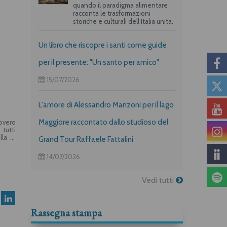
quando il paradigma alimentare
racconta le trasformazioni
storiche e culturali dell’Italia unita.
Un libro che riscopre i santi come guide
per il presente: "Un santo per amico"
15/07/2026
L'amore di Alessandro Manzoni per il lago
Maggiore raccontato dallo studioso del
novero
 tutti
lla in
Grand Tour Raffaele Fattalini
ovani,
 anche
14/07/2026
azione
ink ai
Vedi tutti
Rassegna stampa