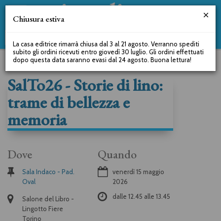
Chiusura estiva
La casa editrice rimarrà chiusa dal 3 al 21 agosto. Verranno spediti
subito gli ordini ricevuti entro giovedì 30 luglio. Gli ordini effettuati
dopo questa data saranno evasi dal 24 agosto. Buona lettura!
SalTo26 - Storie di lino:
trame di bellezza e
memoria
Dove
Quando
Sala Indaco - Pad.
venerdì 15 maggio
Oval
2026
dalle
12.45
alle
13.45
Salone del Libro -
Lingotto Fiere
Torino