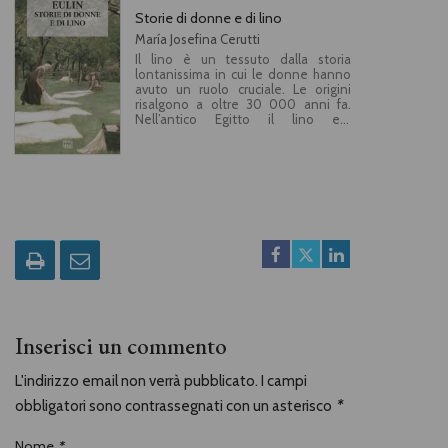
Storie di donne e di lino
María Josefina Cerutti
Il lino è un tessuto dalla storia
lontanissima in cui le donne hanno
avuto un ruolo cruciale. Le origini
risalgono a oltre 30 000 anni fa.
Nell’antico Egitto il lino era
largamente usato per
abbigliamento, lenzuola e bende
funerarie, simboleggiando purezza e
status sociale. Il lino, fibra europea
per eccellenza, è anche al centro
della nascita delle corporazioni
nelle Fiandre e delle lotte delle
tessitrici in Irlanda. Ma anche negli
ultimi decenni questo tessuto è
tornato ad essere molto richiesto
nella moda e nell’arredamento,
anche per una questione di
attenzione alla sostenibilità e alla
qualità del prodotto, legato a una
Inserisci un commento
tradizione antichissima. È una lunga
storia che in questo libro viene
raccontata come un romanzo
L'indirizzo email non verrà pubblicato. I campi
illuminando in particolare le figure di
donne che nel lino hanno
obbligatori sono contrassegnati con un asterisco
*
riconosciuto sempre il simbolo della
loro grazia.In collaborazione con
Nome
*