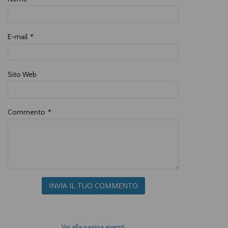
Linificio e Canapificio Nazionale, con
edizione francese promossa da
Terre de Lin.
E-mail
*
Sito Web
Commento
*
INVIA IL TUO COMMENTO
Vai alla pagina eventi