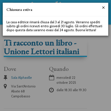
Chiusura estiva
La casa editrice rimarrà chiusa dal 3 al 21 agosto. Verranno spediti
subito gli ordini ricevuti entro giovedì 30 luglio. Gli ordini effettuati
dopo questa data saranno evasi dal 24 agosto. Buona lettura!
Ti racconto un libro -
Unione Lettori italiani
Dove
Quando
Sala Alphaville
mercoledì 22
ottobre 2025
Via Sant'Antonio
dalle
18.30
alle
19.30
Abate 68
Campobasso