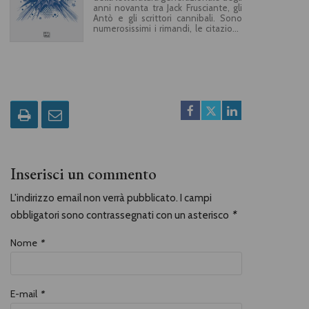
anni novanta tra Jack Frusciante, gli
Antò e gli scrittori cannibali. Sono
numerosissimi i rimandi, le citazioni,
le allusioni e, in generale, gli
strumenti culturali del panorama
pop adottati da una narrativa
capace di raccontare al proprio
pubblico la percezione condivisa di
un tempo colto al presente. Corrono
tra le pagine gli insegnamenti di Pier
Vittorio Tondelli e di Enrico Palandri,
raccolti da Silvia Ballestra, Enrico
Brizzi e Giuseppe Culicchia con una
multilingua del tutto letteraria,
mutuata anche dai titoli dei film,
dalla pubblicità, dai palinsesti
Inserisci un commento
televisivi, dai telefilm americani, dai
cartoni animati, dai fumetti e dalla
musica (punk, rock, pop…). La parola
L'indirizzo email non verrà pubblicato. I campi
narrativa del postmoderno si fa
obbligatori sono contrassegnati con un asterisco
*
poco più tardi lingua cannibale, che
divora il mondo delle merci dal quale
trova origine, affinando accorgimenti
Nome
*
costruttivi del testo e un passo
narrativo capaci di elevare la
caricatura e la neo-realtà elettronica
di fine millennio a verità.
E-mail
*